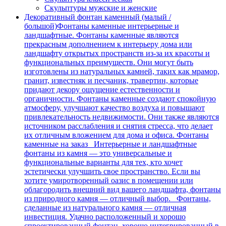
Скульптуры мужские и женские
Декоративный фонтан каменный (малый /
большой)
Фонтаны каменные интерьерные и
ландшафтные. Фонтаны каменные являются
прекрасным дополнением к интерьеру дома или
ландшафту открытых пространств из-за их красоты и
функциональных преимуществ. Они могут быть
изготовлены из натуральных камней, таких как мрамор,
гранит, известняк и песчаник, травертин, которые
придают декору ощущение естественности и
органичности. Фонтаны каменные создают спокойную
атмосферу, улучшают качество воздуха и повышают
привлекательность недвижимости. Они также являются
источником расслабления и снятия стресса, что делает
их отличным вложением для дома и офиса. Фонтаны
каменные на заказ Интерьерные и ландшафтные
фонтаны из камня — это универсальные и
функциональные варианты для тех, кто хочет
эстетически улучшить свое пространство. Если вы
хотите умиротворенный оазис в помещении или
облагородить внешний вид вашего ландшафта, фонтаны
из природного камня — отличный выбор. Фонтаны,
сделанные из натурального камня — отличная
инвестиция. Удачно расположенный и хорошо
спроектированный фонтан, хорошо интегрированный в