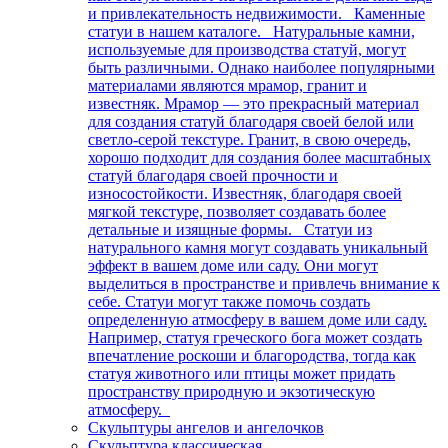
и привлекательность недвижимости. Каменные
статуи в нашем каталоге. Натуральные камни,
используемые для производства статуй, могут
быть различными. Однако наиболее популярными
материалами являются мрамор, гранит и
известняк. Мрамор — это прекрасный материал
для создания статуй благодаря своей белой или
светло-серой текстуре. Гранит, в свою очередь,
хорошо подходит для создания более масштабных
статуй благодаря своей прочности и
износостойкости. Известняк, благодаря своей
мягкой текстуре, позволяет создавать более
детальные и изящные формы. Статуи из
натурального камня могут создавать уникальный
эффект в вашем доме или саду. Они могут
выделиться в пространстве и привлечь внимание к
себе. Статуи могут также помочь создать
определенную атмосферу в вашем доме или саду.
Например, статуя греческого бога может создать
впечатление роскоши и благородства, тогда как
статуя животного или птицы может придать
пространству природную и экзотическую
атмосферу.
Скульптуры ангелов и ангелочков
Скульптура классическая