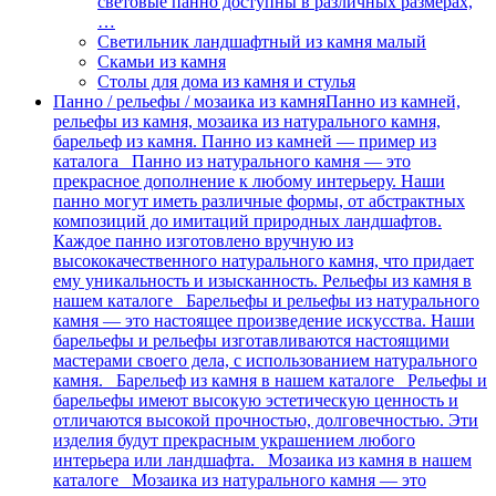
световые панно доступны в различных размерах,
…
Светильник ландшафтный из камня малый
Скамьи из камня
Столы для дома из камня и стулья
Панно / рельефы / мозаика из камня
Панно из камней,
рельефы из камня, мозаика из натурального камня,
барельеф из камня. Панно из камней — пример из
каталога Панно из натурального камня — это
прекрасное дополнение к любому интерьеру. Наши
панно могут иметь различные формы, от абстрактных
композиций до имитаций природных ландшафтов.
Каждое панно изготовлено вручную из
высококачественного натурального камня, что придает
ему уникальность и изысканность. Рельефы из камня в
нашем каталоге Барельефы и рельефы из натурального
камня — это настоящее произведение искусства. Наши
барельефы и рельефы изготавливаются настоящими
мастерами своего дела, с использованием натурального
камня. Барельеф из камня в нашем каталоге Рельефы и
барельефы имеют высокую эстетическую ценность и
отличаются высокой прочностью, долговечностью. Эти
изделия будут прекрасным украшением любого
интерьера или ландшафта. Мозаика из камня в нашем
каталоге Мозаика из натурального камня — это