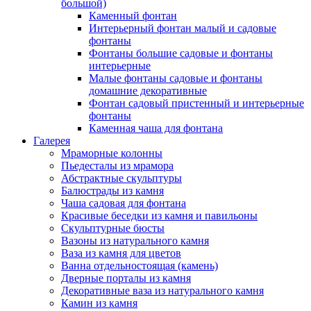
большой)
Каменный фонтан
Интерьерный фонтан малый и садовые
фонтаны
Фонтаны большие садовые и фонтаны
интерьерные
Малые фонтаны садовые и фонтаны
домашние декоративные
Фонтан садовый пристенный и интерьерные
фонтаны
Каменная чаша для фонтана
Галерея
Мраморные колонны
Пьедесталы из мрамора
Абстрактные скульптуры
Балюстрады из камня
Чаша садовая для фонтана
Красивые беседки из камня и павильоны
Скульптурные бюсты
Вазоны из натурального камня
Ваза из камня для цветов
Ванна отдельностоящая (камень)
Дверные порталы из камня
Декоративные ваза из натурального камня
Камин из камня