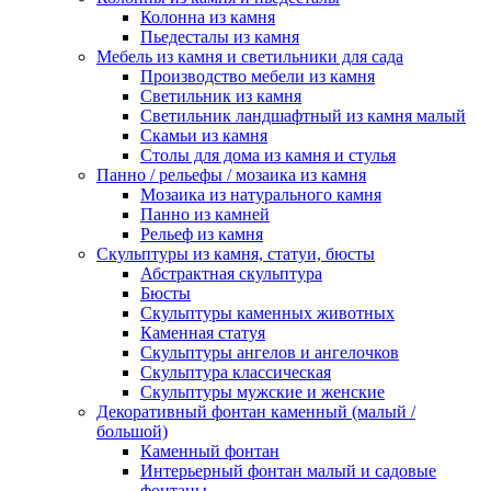
Колонна из камня
Пьедесталы из камня
Мебель из камня и светильники для сада
Производство мебели из камня
Светильник из камня
Светильник ландшафтный из камня малый
Скамьи из камня
Столы для дома из камня и стулья
Панно / рельефы / мозаика из камня
Мозаика из натурального камня
Панно из камней
Рельеф из камня
Скульптуры из камня, статуи, бюсты
Абстрактная скульптура
Бюсты
Скульптуры каменных животных
Каменная статуя
Скульптуры ангелов и ангелочков
Скульптура классическая
Скульптуры мужские и женские
Декоративный фонтан каменный (малый /
большой)
Каменный фонтан
Интерьерный фонтан малый и садовые
фонтаны