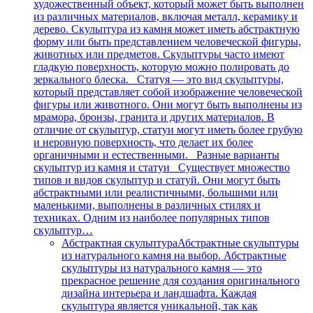
художественный объект, который может быть выполнен
из различных материалов, включая металл, керамику и
дерево. Скульптура из камня может иметь абстрактную
форму или быть представлением человеческой фигуры,
животных или предметов. Скульптуры часто имеют
гладкую поверхность, которую можно полировать до
зеркального блеска. Статуя — это вид скульптуры,
который представляет собой изображение человеческой
фигуры или животного. Они могут быть выполнены из
мрамора, бронзы, гранита и других материалов. В
отличие от скульптур, статуи могут иметь более грубую
и неровную поверхность, что делает их более
органичными и естественными. Разные варианты
скульптур из камня и статуи Существует множество
типов и видов скульптур и статуй. Они могут быть
абстрактными или реалистичными, большими или
маленькими, выполнены в различных стилях и
техниках. Одним из наиболее популярных типов
скульптур…
Абстрактная скульптура
Абстрактные скульптуры
из натурального камня на выбор. Абстрактные
скульптуры из натурального камня — это
прекрасное решение для создания оригинального
дизайна интерьера и ландшафта. Каждая
скульптура является уникальной, так как