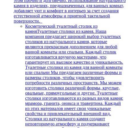
этом прочно и долговечно. Использование натурального
камня в изделиях, предназначенных для ванных комнат,
добавляет уют и комфорт в интерьер за счет создания
естественной атмосферы и приятной тактильной
поверхности.
Косметический туалетный столик из
камня
Туалетные столики из камня. Наша
компания предлагает широкий выбор туалетных
столиков из натурального камня, которые
являются прекрасным дополнением для любой
ванной комнаты или спальни. Каждый столик
изготавливается вручную мастерами, что
гарантирует их высокое качество и уникальность.
Туалетные столики из камня для ванной комнаты
или спальни Мы предлагаем различные формы и
размеры столиков, чтобы удовлетворить
потребности различных пространств. Мы можем
изготовить столики различной формы, круглые,
овальные, прямоугольные и другие. Туалетные
столики изготавливаются из разных видов камня:
мрамора, гранита, оникса и травертина. Каждый
из этих материалов имеет свои уникальные
свойства и привлекательный внешний вид.
Столики из натурального камня создают
неповторимую атмосферу и подчеркивают