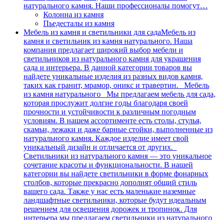
натурального камня. Наши профессионалы помогут…
Колонна из камня
Пьедесталы из камня
Мебель из камня и светильники для сада
Мебель из
камня и светильник из камня натурального. Наша
компания предлагает широкий выбор мебели и
светильников из натурального камня для украшения
сада и интерьера. В данной категории товаров вы
найдете уникальные изделия из разных видов камня,
таких как гранит, мрамор, оникс и травертин. Мебель
из камня натурального Мы предлагаем мебель для сада,
которая прослужит долгие годы благодаря своей
прочности и устойчивости к различным погодным
условиям. В нашем ассортименте есть столы, стулья,
скамьи, лежаки и даже барные стойки, выполненные из
натурального камня. Каждое изделие имеет свой
уникальный дизайн и отличается от других.
Светильники из натурального камня — это уникальное
сочетание красоты и функциональности. В нашей
категории вы найдете светильники в форме фонарных
столбов, которые прекрасно дополнят общий стиль
вашего сада. Также у нас есть маленькие наземные
ландшафтные светильники, которые будут идеальным
решением для освещения дорожек и тропинок. Для
интерьера мы предлагаем светильники из натурального