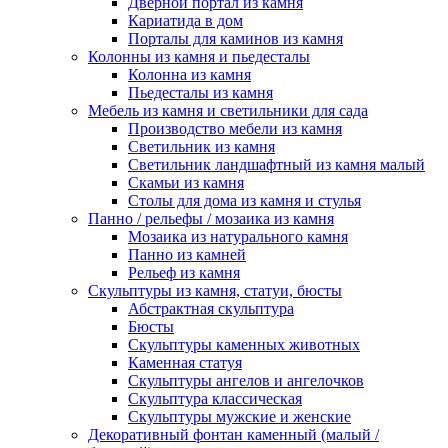
Дверной портал из камня
Кариатида в дом
Порталы для каминов из камня
Колонны из камня и пьедесталы
Колонна из камня
Пьедесталы из камня
Мебель из камня и светильники для сада
Производство мебели из камня
Светильник из камня
Светильник ландшафтный из камня малый
Скамьи из камня
Столы для дома из камня и стулья
Панно / рельефы / мозаика из камня
Мозаика из натурального камня
Панно из камней
Рельеф из камня
Скульптуры из камня, статуи, бюсты
Абстрактная скульптура
Бюсты
Скульптуры каменных животных
Каменная статуя
Скульптуры ангелов и ангелочков
Скульптура классическая
Скульптуры мужские и женские
Декоративный фонтан каменный (малый /