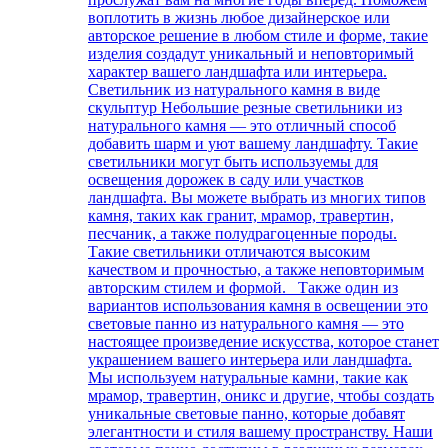
воплотить в жизнь любое дизайнерское или
авторское решение в любом стиле и форме, такие
изделия создадут уникальный и неповторимый
характер вашего ландшафта или интерьера.
Светильник из натурального камня в виде
скульптур Небольшие резные светильники из
натурального камня — это отличный способ
добавить шарм и уют вашему ландшафту. Такие
светильники могут быть используемы для
освещения дорожек в саду или участков
ландшафта. Вы можете выбрать из многих типов
камня, таких как гранит, мрамор, травертин,
песчаник, а также полудрагоценные породы.
Такие светильники отличаются высоким
качеством и прочностью, а также неповторимым
авторским стилем и формой. Также один из
вариантов использования камня в освещении это
световые панно из натурального камня — это
настоящее произведение искусства, которое станет
украшением вашего интерьера или ландшафта.
Мы используем натуральные камни, такие как
мрамор, травертин, оникс и другие, чтобы создать
уникальные световые панно, которые добавят
элегантности и стиля вашему пространству. Наши