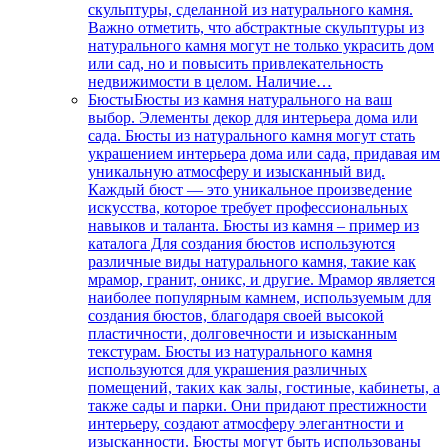
скульптуры, сделанной из натурального камня.
Важно отметить, что абстрактные скульптуры из
натурального камня могут не только украсить дом
или сад, но и повысить привлекательность
недвижимости в целом. Наличие…
Бюсты
Бюсты из камня натурального на ваш
выбор. Элементы декор для интерьера дома или
сада. Бюсты из натурального камня могут стать
украшением интерьера дома или сада, придавая им
уникальную атмосферу и изысканный вид.
Каждый бюст — это уникальное произведение
искусства, которое требует профессиональных
навыков и таланта. Бюсты из камня – пример из
каталога Для создания бюстов используются
различные виды натурального камня, такие как
мрамор, гранит, оникс, и другие. Мрамор является
наиболее популярным камнем, используемым для
создания бюстов, благодаря своей высокой
пластичности, долговечности и изысканным
текстурам. Бюсты из натурального камня
используются для украшения различных
помещений, таких как залы, гостиные, кабинеты, а
также сады и парки. Они придают престижности
интерьеру, создают атмосферу элегантности и
изысканности. Бюсты могут быть использованы