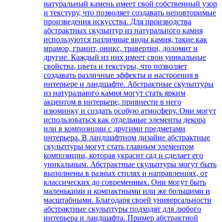
натуральный камень имеет свой собственный узор
и текстуру, что позволяет создавать неповторимые
произведения искусства. Для производства
абстрактных скульптур из натурального камня
используются различные виды камня, такие как
мрамор, гранит, оникс, травертин, доломит и
другие. Каждый из них имеет свои уникальные
свойства, цвета и текстуры, что позволяет
создавать различные эффекты и настроения в
интерьере и ландшафте. Абстрактные скульптуры
из натурального камня могут стать ярким
акцентом в интерьере, привнести в него
изюминку и создать особую атмосферу. Они могут
использоваться как отдельные элементы декора
или в композиции с другими предметами
интерьера. В ландшафтном дизайне абстрактные
скульптуры могут стать главным элементом
композиции, которая украсит сад и сделает его
уникальным. Абстрактные скульптуры могут быть
выполнены в разных стилях и направлениях, от
классических до современных. Они могут быть
маленькими и компактными или же большими и
масштабными. Благодаря своей универсальности
абстрактные скульптуры подходят для любого
интерьера и ландшафта. Пример абстрактной