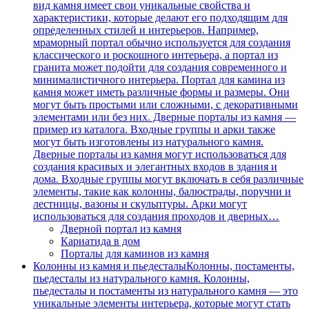
вид камня имеет свои уникальные свойства и
характеристики, которые делают его подходящим для
определенных стилей и интерьеров. Например,
мраморный портал обычно используется для создания
классического и роскошного интерьера, а портал из
гранита может подойти для создания современного и
минималистичного интерьера. Портал для камина из
камня может иметь различные формы и размеры. Они
могут быть простыми или сложными, с декоративными
элементами или без них. Дверные порталы из камня —
пример из каталога. Входные группы и арки также
могут быть изготовлены из натурального камня.
Дверные порталы из камня могут использоваться для
создания красивых и элегантных входов в здания и
дома. Входные группы могут включать в себя различные
элементы, такие как колонны, балюстрады, поручни и
лестницы, вазоны и скульптуры. Арки могут
использоваться для создания проходов и дверных…
Дверной портал из камня
Кариатида в дом
Порталы для каминов из камня
Колонны из камня и пьедесталы
Колонны, постаменты,
пьедесталы из натурального камня. Колонны,
пьедесталы и постаменты из натурального камня — это
уникальные элементы интерьера, которые могут стать