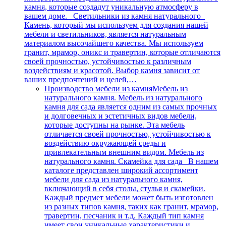
камня, которые создадут уникальную атмосферу в
вашем доме. Светильники из камня натурального
Камень, который мы используем для создания нашей
мебели и светильников, является натуральным
материалом высочайшего качества. Мы используем
гранит, мрамор, оникс и травертин, которые отличаются
своей прочностью, устойчивостью к различным
воздействиям и красотой. Выбор камня зависит от
ваших предпочтений и целей,…
Производство мебели из камня
Мебель из
натурального камня. Мебель из натурального
камня для сада является одним из самых прочных
и долговечных и эстетичных видов мебели,
которые доступны на рынке. Эта мебель
отличается своей прочностью, устойчивостью к
воздействию окружающей среды и
привлекательным внешним видом. Мебель из
натурального камня. Скамейка для сада В нашем
каталоге представлен широкий ассортимент
мебели для сада из натурального камня,
включающий в себя столы, стулья и скамейки.
Каждый предмет мебели может быть изготовлен
из разных типов камня, таких как гранит, мрамор,
травертин, песчаник и т.д. Каждый тип камня
имеет свои уникальные характеристики и