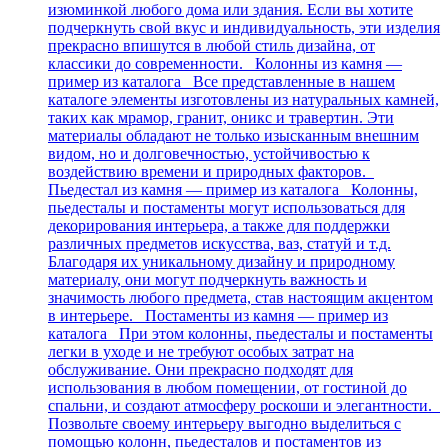
изюминкой любого дома или здания. Если вы хотите
подчеркнуть свой вкус и индивидуальность, эти изделия
прекрасно впишутся в любой стиль дизайна, от
классики до современности. Колонны из камня —
пример из каталога Все представленные в нашем
каталоге элементы изготовлены из натуральных камней,
таких как мрамор, гранит, оникс и травертин. Эти
материалы обладают не только изысканным внешним
видом, но и долговечностью, устойчивостью к
воздействию времени и природных факторов.
Пьедестал из камня — пример из каталога Колонны,
пьедесталы и постаменты могут использоваться для
декорирования интерьера, а также для поддержки
различных предметов искусства, ваз, статуй и т.д.
Благодаря их уникальному дизайну и природному
материалу, они могут подчеркнуть важность и
значимость любого предмета, став настоящим акцентом
в интерьере. Постаменты из камня — пример из
каталога При этом колонны, пьедесталы и постаменты
легки в уходе и не требуют особых затрат на
обслуживание. Они прекрасно подходят для
использования в любом помещении, от гостиной до
спальни, и создают атмосферу роскоши и элегантности.
Позвольте своему интерьеру выгодно выделиться с
помощью колонн, пьедесталов и постаментов из