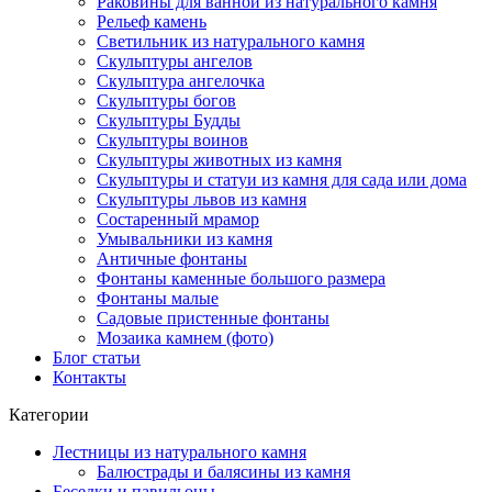
Раковины для ванной из натурального камня
Рельеф камень
Светильник из натурального камня
Скульптуры ангелов
Скульптура ангелочка
Скульптуры богов
Скульптуры Будды
Скульптуры воинов
Скульптуры животных из камня
Скульптуры и статуи из камня для сада или дома
Скульптуры львов из камня
Состаренный мрамор
Умывальники из камня
Античные фонтаны
Фонтаны каменные большого размера
Фонтаны малые
Садовые пристенные фонтаны
Мозаика камнем (фото)
Блог статьи
Контакты
Категории
Лестницы из натурального камня
Балюстрады и балясины из камня
Беседки и павильоны