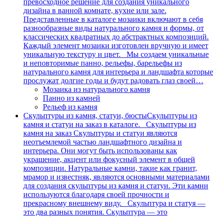
превосходное решение для создания уникального
дизайна в ванной комнате, кухне или зале.
Представленные в каталоге мозаики включают в себя
разнообразные виды натурального камня и формы, от
классических квадратных до абстрактных композиций.
Каждый элемент мозаики изготовлен вручную и имеет
уникальную текстуру и цвет. Мы создаем уникальные
и неповторимые панно, рельефы, барельефы из
натурального камня для интерьера и ландшафта которые
прослужат долгие годы и будут радовать глаз своей…
Мозаика из натурального камня
Панно из камней
Рельеф из камня
Скульптуры из камня, статуи, бюсты
Скульптуры из
камня и статуи на заказ в каталоге. Скульптуры из
камня на заказ Скульптуры и статуи являются
неотъемлемой частью ландшафтного дизайна и
интерьера. Они могут быть использованы как
украшение, акцент или фокусный элемент в общей
композиции. Натуральные камни, такие как гранит,
мрамор и известняк, являются основными материалами
для создания скульптуры из камня и статуи. Эти камни
используются благодаря своей прочности и
прекрасному внешнему виду. Скульптура и статуя —
это два разных понятия. Скульптура — это