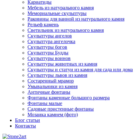
Кариатиды
Мебель из натурального камня
Мемориальные скульптуры
Раковины для ванной из натурального камня
Рельеф камень
Светильник из натурального камня
Скульптуры ангелов
Скульптура ангелочка
Скульптуры богов
Скульптуры Будды
Скульптуры воинов
Скульптуры животных из камня
Скульптуры и статуи из камня для сада или дома
Скульптуры львов из камня
Состаренный мрамор
Умывальники из камня
Античные фонтаны
Фонтаны каменные большого размера
Фонтаны малые
Садовые пристенные фонтаны
Мозаика камнем (фото)
Блог статьи
Контакты