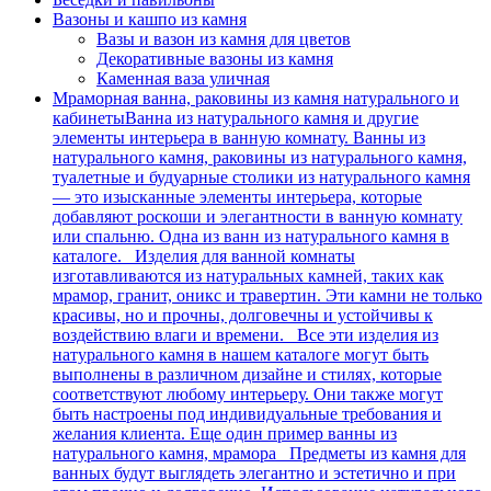
Вазоны и кашпо из камня
Вазы и вазон из камня для цветов
Декоративные вазоны из камня
Каменная ваза уличная
Мраморная ванна, раковины из камня натурального и
кабинеты
Ванна из натурального камня и другие
элементы интерьера в ванную комнату. Ванны из
натурального камня, раковины из натурального камня,
туалетные и будуарные столики из натурального камня
— это изысканные элементы интерьера, которые
добавляют роскоши и элегантности в ванную комнату
или спальню. Одна из ванн из натурального камня в
каталоге. Изделия для ванной комнаты
изготавливаются из натуральных камней, таких как
мрамор, гранит, оникс и травертин. Эти камни не только
красивы, но и прочны, долговечны и устойчивы к
воздействию влаги и времени. Все эти изделия из
натурального камня в нашем каталоге могут быть
выполнены в различном дизайне и стилях, которые
соответствуют любому интерьеру. Они также могут
быть настроены под индивидуальные требования и
желания клиента. Еще один пример ванны из
натурального камня, мрамора Предметы из камня для
ванных будут выглядеть элегантно и эстетично и при