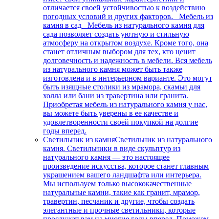
отличается своей устойчивостью к воздействию
погодных условий и других факторов. Мебель из
камня в сад Мебель из натурального камня для
сада позволяет создать уютную и стильную
атмосферу на открытом воздухе. Кроме того, она
станет отличным выбором для тех, кто ценит
долговечность и надежность в мебели. Вся мебель
из натурального камня может быть также
изготовлена и в интерьерном варианте. Это могут
быть изящные столики из мрамора, скамьи для
холла или бани из травертина или гранита.
Приобретая мебель из натурального камня у нас,
вы можете быть уверены в ее качестве и
удовлетворенности своей покупкой на долгие
годы вперед.
Светильник из камня
Светильник из натурального
камня. Светильники в виде скульптур из
натурального камня — это настоящее
произведение искусства, которое станет главным
украшением вашего ландшафта или интерьера.
Мы используем только высококачественные
натуральные камни, такие как гранит, мрамор,
травертин, песчаник и другие, чтобы создать
элегантные и прочные светильники, которые
прослужат вам на многие годы вперед. Поможем