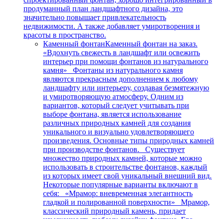
продуманный план ландшафтного дизайна, это
значительно повышает привлекательность
недвижимости. А также добавляет умиротворения и
красоты в пространство.
Каменный фонтан
Каменный фонтан на заказ.
«Вдохнуть свежесть в ландшафт или освежить
интерьер при помощи фонтанов из натурального
камня» Фонтаны из натурального камня
являются прекрасным дополнением к любому
ландшафту или интерьеру, создавая безмятежную
и умиротворяющую атмосферу. Одним из
вариантов, который следует учитывать при
выборе фонтана, является использование
различных природных камней для создания
уникального и визуально удовлетворяющего
произведения. Основные типы природных камней
при производстве фонтанов. Существует
множество природных камней, которые можно
использовать в строительстве фонтанов, каждый
из которых имеет свой уникальный внешний вид.
Некоторые популярные варианты включают в
себя: «Мрамор: вневременная элегантность
гладкой и полированной поверхности» Мрамор,
классический природный камень, придает