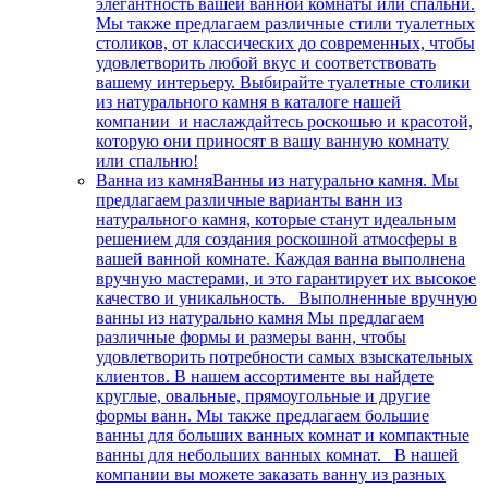
элегантность вашей ванной комнаты или спальни.
Мы также предлагаем различные стили туалетных
столиков, от классических до современных, чтобы
удовлетворить любой вкус и соответствовать
вашему интерьеру. Выбирайте туалетные столики
из натурального камня в каталоге нашей
компании и наслаждайтесь роскошью и красотой,
которую они приносят в вашу ванную комнату
или спальню!
Ванна из камня
Ванны из натурально камня. Мы
предлагаем различные варианты ванн из
натурального камня, которые станут идеальным
решением для создания роскошной атмосферы в
вашей ванной комнате. Каждая ванна выполнена
вручную мастерами, и это гарантирует их высокое
качество и уникальность. Выполненные вручную
ванны из натурально камня Мы предлагаем
различные формы и размеры ванн, чтобы
удовлетворить потребности самых взыскательных
клиентов. В нашем ассортименте вы найдете
круглые, овальные, прямоугольные и другие
формы ванн. Мы также предлагаем большие
ванны для больших ванных комнат и компактные
ванны для небольших ванных комнат. В нашей
компании вы можете заказать ванну из разных