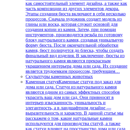
как самостоятельный элемент дизайна, а также как
часть композиции из других элементов декора.
Этапы создания бюста включают в себя несколько
процессов. Сначала художник создает модель из
глины или воска, которая служит основой для
создания копии из камня. Затем, при помощи
инструментов, производится резьба по готовому
блоку натурального камня, создавая уникальную
форму бюста. После окончательной обработки
камня, бюст полируется до блеска, чтобы создать
финальный вид изделия. В заключение, бюсты из
натурального камня являются прекрасным
украшением интерьера дома или сада. Их создание
является трудоемким процессом, требующим…
Скульптуры каменных животных
Каменная статуя
Каменные статуи под заказ для
дома или сада. Статуи из натурального камня
являются одним из самых эффектных способов
украсить ваш дом или сад. Они привносят в
интерьер изысканность, уникальность и
элегантность, а в ландшафтном дизайне —
выразительность и характер. В данной статье мы
расскажем о том, какие натуральные камни
используются для производства статуй, а также
как статуи влияют на пространство дома или сада