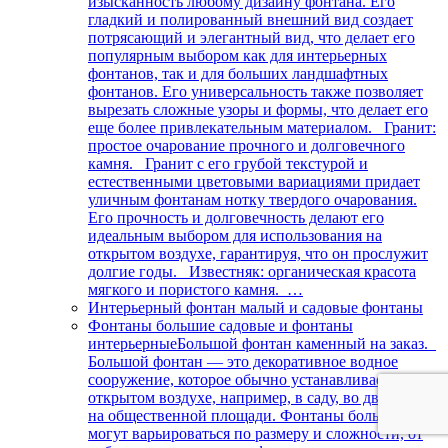
изысканность любому дизайну фонтана. Его
гладкий и полированный внешний вид создает
потрясающий и элегантный вид, что делает его
популярным выбором как для интерьерных
фонтанов, так и для больших ландшафтных
фонтанов. Его универсальность также позволяет
вырезать сложные узоры и формы, что делает его
еще более привлекательным материалом. Гранит:
простое очарование прочного и долговечного
камня. Гранит с его грубой текстурой и
естественными цветовыми вариациями придает
уличным фонтанам нотку твердого очарования.
Его прочность и долговечность делают его
идеальным выбором для использования на
открытом воздухе, гарантируя, что он прослужит
долгие годы. Известняк: органическая красота
мягкого и пористого камня. …
Интерьерный фонтан малый и садовые фонтаны
Фонтаны большие садовые и фонтаны
интерьерные
Большой фонтан каменный на заказ.
Большой фонтан — это декоративное водное
сооружение, которое обычно устанавливается на
открытом воздухе, например, в саду, во дворе или
на общественной площади. Фонтаны большие
могут варьироваться по размеру и сложности, от