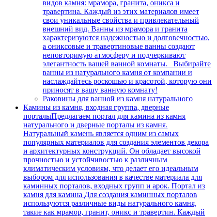
видов камня: мрамора, гранита, оникса и
травертина. Каждый из этих материалов имеет
свои уникальные свойства и привлекательный
внешний вид. Ванны из мрамора и гранита
характеризуются надежностью и долговечностью,
а ониксовые и травертиновые ванны создают
неповторимую атмосферу и подчеркивают
элегантность вашей ванной комнаты. Выбирайте
ванны из натурального камня от компании и
наслаждайтесь роскошью и красотой, которую они
приносят в вашу ванную комнату!
Раковины для ванной из камня натурального
Камины из камня, входная группа, дверные
порталы
Предлагаем портал для камина из камня
натурального и дверные порталы из камня.
Натуральный камень является одним из самых
популярных материалов для создания элементов декора
и архитектурных конструкций. Он обладает высокой
прочностью и устойчивостью к различным
климатическим условиям, что делает его идеальным
выбором для использования в качестве материала для
каминных порталов, входных групп и арок. Портал из
камня для камина Для создания каминных порталов
используются различные виды натурального камня,
такие как мрамор, гранит, оникс и травертин. Каждый