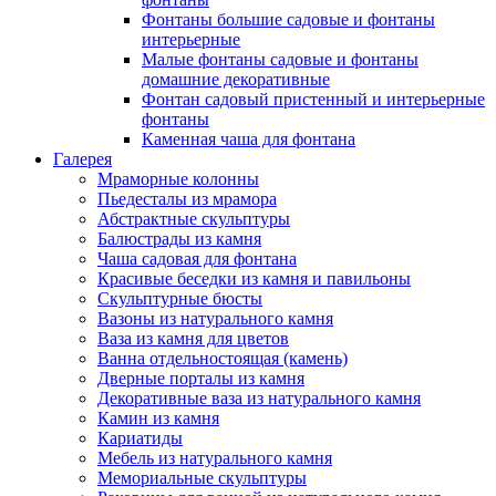
Фонтаны большие садовые и фонтаны
интерьерные
Малые фонтаны садовые и фонтаны
домашние декоративные
Фонтан садовый пристенный и интерьерные
фонтаны
Каменная чаша для фонтана
Галерея
Мраморные колонны
Пьедесталы из мрамора
Абстрактные скульптуры
Балюстрады из камня
Чаша садовая для фонтана
Красивые беседки из камня и павильоны
Скульптурные бюсты
Вазоны из натурального камня
Ваза из камня для цветов
Ванна отдельностоящая (камень)
Дверные порталы из камня
Декоративные ваза из натурального камня
Камин из камня
Кариатиды
Мебель из натурального камня
Мемориальные скульптуры