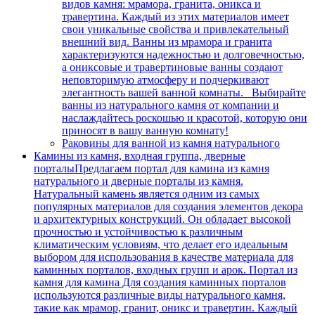
видов камня: мрамора, гранита, оникса и
травертина. Каждый из этих материалов имеет
свои уникальные свойства и привлекательный
внешний вид. Ванны из мрамора и гранита
характеризуются надежностью и долговечностью,
а ониксовые и травертиновые ванны создают
неповторимую атмосферу и подчеркивают
элегантность вашей ванной комнаты. Выбирайте
ванны из натурального камня от компании и
наслаждайтесь роскошью и красотой, которую они
приносят в вашу ванную комнату!
Раковины для ванной из камня натурального
Камины из камня, входная группа, дверные
порталы
Предлагаем портал для камина из камня
натурального и дверные порталы из камня.
Натуральный камень является одним из самых
популярных материалов для создания элементов декора
и архитектурных конструкций. Он обладает высокой
прочностью и устойчивостью к различным
климатическим условиям, что делает его идеальным
выбором для использования в качестве материала для
каминных порталов, входных групп и арок. Портал из
камня для камина Для создания каминных порталов
используются различные виды натурального камня,
такие как мрамор, гранит, оникс и травертин. Каждый