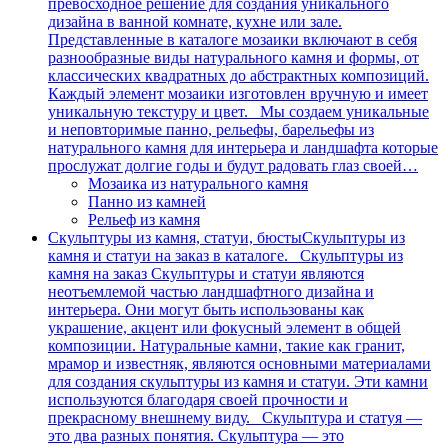
превосходное решение для создания уникального
дизайна в ванной комнате, кухне или зале.
Представленные в каталоге мозаики включают в себя
разнообразные виды натурального камня и формы, от
классических квадратных до абстрактных композиций.
Каждый элемент мозаики изготовлен вручную и имеет
уникальную текстуру и цвет. Мы создаем уникальные
и неповторимые панно, рельефы, барельефы из
натурального камня для интерьера и ландшафта которые
прослужат долгие годы и будут радовать глаз своей…
Мозаика из натурального камня
Панно из камней
Рельеф из камня
Скульптуры из камня, статуи, бюсты
Скульптуры из
камня и статуи на заказ в каталоге. Скульптуры из
камня на заказ Скульптуры и статуи являются
неотъемлемой частью ландшафтного дизайна и
интерьера. Они могут быть использованы как
украшение, акцент или фокусный элемент в общей
композиции. Натуральные камни, такие как гранит,
мрамор и известняк, являются основными материалами
для создания скульптуры из камня и статуи. Эти камни
используются благодаря своей прочности и
прекрасному внешнему виду. Скульптура и статуя —
это два разных понятия. Скульптура — это