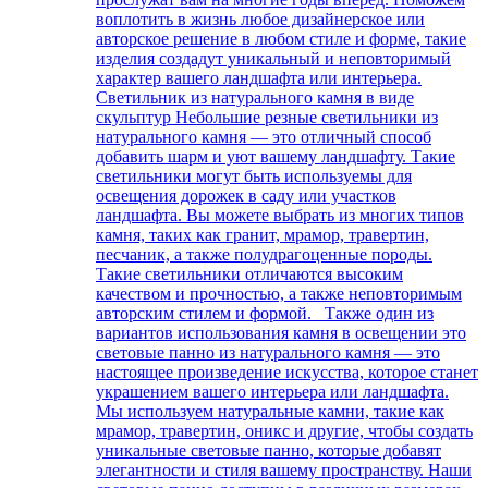
воплотить в жизнь любое дизайнерское или
авторское решение в любом стиле и форме, такие
изделия создадут уникальный и неповторимый
характер вашего ландшафта или интерьера.
Светильник из натурального камня в виде
скульптур Небольшие резные светильники из
натурального камня — это отличный способ
добавить шарм и уют вашему ландшафту. Такие
светильники могут быть используемы для
освещения дорожек в саду или участков
ландшафта. Вы можете выбрать из многих типов
камня, таких как гранит, мрамор, травертин,
песчаник, а также полудрагоценные породы.
Такие светильники отличаются высоким
качеством и прочностью, а также неповторимым
авторским стилем и формой. Также один из
вариантов использования камня в освещении это
световые панно из натурального камня — это
настоящее произведение искусства, которое станет
украшением вашего интерьера или ландшафта.
Мы используем натуральные камни, такие как
мрамор, травертин, оникс и другие, чтобы создать
уникальные световые панно, которые добавят
элегантности и стиля вашему пространству. Наши