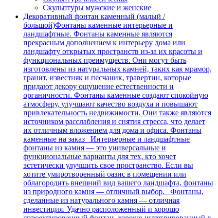
Скульптуры мужские и женские
Декоративный фонтан каменный (малый /
большой)
Фонтаны каменные интерьерные и
ландшафтные. Фонтаны каменные являются
прекрасным дополнением к интерьеру дома или
ландшафту открытых пространств из-за их красоты и
функциональных преимуществ. Они могут быть
изготовлены из натуральных камней, таких как мрамор,
гранит, известняк и песчаник, травертин, которые
придают декору ощущение естественности и
органичности. Фонтаны каменные создают спокойную
атмосферу, улучшают качество воздуха и повышают
привлекательность недвижимости. Они также являются
источником расслабления и снятия стресса, что делает
их отличным вложением для дома и офиса. Фонтаны
каменные на заказ Интерьерные и ландшафтные
фонтаны из камня — это универсальные и
функциональные варианты для тех, кто хочет
эстетически улучшить свое пространство. Если вы
хотите умиротворенный оазис в помещении или
облагородить внешний вид вашего ландшафта, фонтаны
из природного камня — отличный выбор. Фонтаны,
сделанные из натурального камня — отличная
инвестиция. Удачно расположенный и хорошо
спроектированный фонтан, хорошо интегрированный в