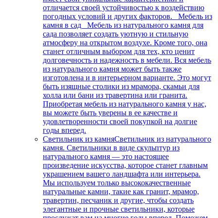
отличается своей устойчивостью к воздействию
погодных условий и других факторов. Мебель из
камня в сад Мебель из натурального камня для
сада позволяет создать уютную и стильную
атмосферу на открытом воздухе. Кроме того, она
станет отличным выбором для тех, кто ценит
долговечность и надежность в мебели. Вся мебель
из натурального камня может быть также
изготовлена и в интерьерном варианте. Это могут
быть изящные столики из мрамора, скамьи для
холла или бани из травертина или гранита.
Приобретая мебель из натурального камня у нас,
вы можете быть уверены в ее качестве и
удовлетворенности своей покупкой на долгие
годы вперед.
Светильник из камня
Светильник из натурального
камня. Светильники в виде скульптур из
натурального камня — это настоящее
произведение искусства, которое станет главным
украшением вашего ландшафта или интерьера.
Мы используем только высококачественные
натуральные камни, такие как гранит, мрамор,
травертин, песчаник и другие, чтобы создать
элегантные и прочные светильники, которые
прослужат вам на многие годы вперед. Поможем