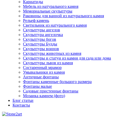
Кариатиды
Мебель из натурального камня
Мемориальные скульптуры
Раковины для ванной из натурального камня
Рельеф камень
Светильник из натурального камня
Скульптуры ангелов
Скульптура ангелочка
Скульптуры богов
Скульптуры Будды
Скульптуры воинов
Скульптуры животных из камня
Скульптуры и статуи из камня для сада или дома
Скульптуры львов из камня
Состаренный мрамор
Умывальники из камня
Античные фонтаны
Фонтаны каменные большого размера
Фонтаны малые
Садовые пристенные фонтаны
Мозаика камнем (фото)
Блог статьи
Контакты