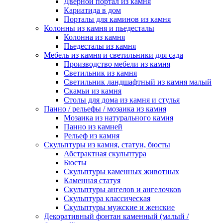
Дверной портал из камня
Кариатида в дом
Порталы для каминов из камня
Колонны из камня и пьедесталы
Колонна из камня
Пьедесталы из камня
Мебель из камня и светильники для сада
Производство мебели из камня
Светильник из камня
Светильник ландшафтный из камня малый
Скамьи из камня
Столы для дома из камня и стулья
Панно / рельефы / мозаика из камня
Мозаика из натурального камня
Панно из камней
Рельеф из камня
Скульптуры из камня, статуи, бюсты
Абстрактная скульптура
Бюсты
Скульптуры каменных животных
Каменная статуя
Скульптуры ангелов и ангелочков
Скульптура классическая
Скульптуры мужские и женские
Декоративный фонтан каменный (малый /