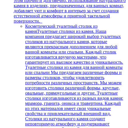
этом прочно и долговечно. Использование натурального
камня в изделиях, предназначенных для ванных комнат,
добавляет уют и комфорт в интерьер за счет создания
естественной атмосферы и приятной тактильной
поверхности.
Косметический туалетный столик из
камня
Туалетные столики из камня. Наша
компания предлагает широкий выбор туалетных
столиков из натурального камня, которые
являются прекрасным дополнением для любой
ванной комнаты или спальни. Каждый столик
изготавливается вручную мастерами, что
гарантирует их высокое качество и уникальность.
Туалетные столики из камня для ванной комнаты
или спальни Мы предлагаем различные формы и
размеры столиков, чтобы удовлетворить
потребности различных пространств. Мы можем
изготовить столики различной формы, круглые,
овальные, прямоугольные и другие. Туалетные
столики изготавливаются из разных видов камня:
мрамора, гранита, оникса и травертина. Каждый
из этих материалов имеет свои уникальные
свойства и привлекательный внешний вид.
Столики из натурального камня создают
неповторимую атмосферу и подчеркивают