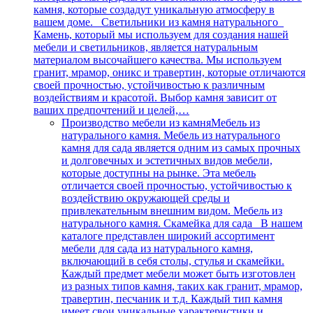
камня, которые создадут уникальную атмосферу в
вашем доме. Светильники из камня натурального
Камень, который мы используем для создания нашей
мебели и светильников, является натуральным
материалом высочайшего качества. Мы используем
гранит, мрамор, оникс и травертин, которые отличаются
своей прочностью, устойчивостью к различным
воздействиям и красотой. Выбор камня зависит от
ваших предпочтений и целей,…
Производство мебели из камня
Мебель из
натурального камня. Мебель из натурального
камня для сада является одним из самых прочных
и долговечных и эстетичных видов мебели,
которые доступны на рынке. Эта мебель
отличается своей прочностью, устойчивостью к
воздействию окружающей среды и
привлекательным внешним видом. Мебель из
натурального камня. Скамейка для сада В нашем
каталоге представлен широкий ассортимент
мебели для сада из натурального камня,
включающий в себя столы, стулья и скамейки.
Каждый предмет мебели может быть изготовлен
из разных типов камня, таких как гранит, мрамор,
травертин, песчаник и т.д. Каждый тип камня
имеет свои уникальные характеристики и