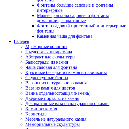
Фонтаны большие садовые и фонтаны
интерьерные
Малые фонтаны садовые и фонтаны
домашние декоративные
Фонтан садовый пристенный и интерьерные
фонтаны
Каменная чаша для фонтана
Галерея
Мраморные колонны
Пьедесталы из мрамора
Абстрактные скульптуры
Балюстрады из камня
Чаша садовая для фонтана
Красивые беседки из камня и павильоны
Скульптурные бюсты
Вазоны из натурального камня
Ваза из камня для цветов
Ванна отдельностоящая (камень)
Дверные порталы из камня
Декоративные ваза из натурального камня
Камин из камня
Кариатиды
Мебель из натурального камня
Мемориальные скульптуры