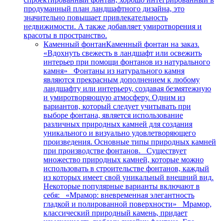
продуманный план ландшафтного дизайна, это
значительно повышает привлекательность
недвижимости. А также добавляет умиротворения и
красоты в пространство.
Каменный фонтан
Каменный фонтан на заказ.
«Вдохнуть свежесть в ландшафт или освежить
интерьер при помощи фонтанов из натурального
камня» Фонтаны из натурального камня
являются прекрасным дополнением к любому
ландшафту или интерьеру, создавая безмятежную
и умиротворяющую атмосферу. Одним из
вариантов, который следует учитывать при
выборе фонтана, является использование
различных природных камней для создания
уникального и визуально удовлетворяющего
произведения. Основные типы природных камней
при производстве фонтанов. Существует
множество природных камней, которые можно
использовать в строительстве фонтанов, каждый
из которых имеет свой уникальный внешний вид.
Некоторые популярные варианты включают в
себя: «Мрамор: вневременная элегантность
гладкой и полированной поверхности» Мрамор,
классический природный камень, придает