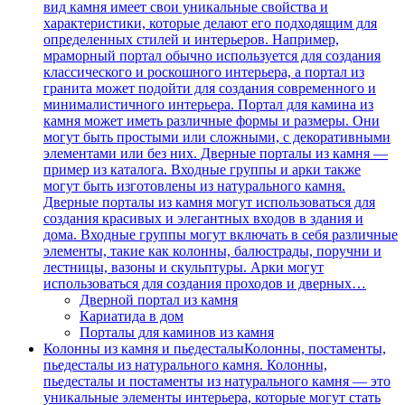
вид камня имеет свои уникальные свойства и
характеристики, которые делают его подходящим для
определенных стилей и интерьеров. Например,
мраморный портал обычно используется для создания
классического и роскошного интерьера, а портал из
гранита может подойти для создания современного и
минималистичного интерьера. Портал для камина из
камня может иметь различные формы и размеры. Они
могут быть простыми или сложными, с декоративными
элементами или без них. Дверные порталы из камня —
пример из каталога. Входные группы и арки также
могут быть изготовлены из натурального камня.
Дверные порталы из камня могут использоваться для
создания красивых и элегантных входов в здания и
дома. Входные группы могут включать в себя различные
элементы, такие как колонны, балюстрады, поручни и
лестницы, вазоны и скульптуры. Арки могут
использоваться для создания проходов и дверных…
Дверной портал из камня
Кариатида в дом
Порталы для каминов из камня
Колонны из камня и пьедесталы
Колонны, постаменты,
пьедесталы из натурального камня. Колонны,
пьедесталы и постаменты из натурального камня — это
уникальные элементы интерьера, которые могут стать