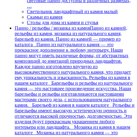
световые панно доступны в различных размерах,
…
Светильник ландшафтный из камня малый
Скамьи из камня
Столы для дома из камня и стулья
Панно / рельефы / мозаика из камня
Панно из камней,
рельефы из камня, мозаика из натурального камня,
барельеф из камня. Панно из камней — пример из
каталога Панно из натурального камня — это
прекрасное дополнение к любому интерьеру. Наши
панно могут иметь различные формы, от абстрактных
композиций до имитаций природных ландшафтов.
Каждое панно изготовлено вручную из
высококачественного натурального камня, что придает
ему уникальность и изысканность. Рельефы из камня в
нашем каталоге Барельефы и рельефы из натурального
камня — это настоящее произведение искусства. Наши
барельефы и рельефы изготавливаются настоящими
мастерами своего дела, с использованием натурального
камня. Барельеф из камня в нашем каталоге Рельефы и
барельефы имеют высокую эстетическую ценность и
отличаются высокой прочностью, долговечностью. Эти
изделия будут прекрасным украшением любого
интерьера или ландшафта. Мозаика из камня в нашем
каталоге Мозаика из натурального камня — это