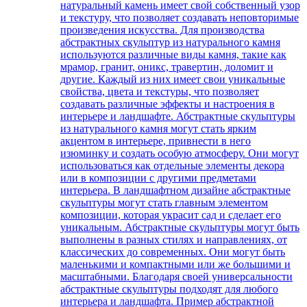
натуральный камень имеет свой собственный узор
и текстуру, что позволяет создавать неповторимые
произведения искусства. Для производства
абстрактных скульптур из натурального камня
используются различные виды камня, такие как
мрамор, гранит, оникс, травертин, доломит и
другие. Каждый из них имеет свои уникальные
свойства, цвета и текстуры, что позволяет
создавать различные эффекты и настроения в
интерьере и ландшафте. Абстрактные скульптуры
из натурального камня могут стать ярким
акцентом в интерьере, привнести в него
изюминку и создать особую атмосферу. Они могут
использоваться как отдельные элементы декора
или в композиции с другими предметами
интерьера. В ландшафтном дизайне абстрактные
скульптуры могут стать главным элементом
композиции, которая украсит сад и сделает его
уникальным. Абстрактные скульптуры могут быть
выполнены в разных стилях и направлениях, от
классических до современных. Они могут быть
маленькими и компактными или же большими и
масштабными. Благодаря своей универсальности
абстрактные скульптуры подходят для любого
интерьера и ландшафта. Пример абстрактной