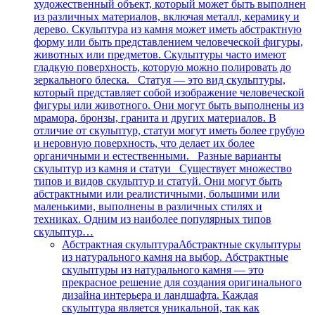
художественный объект, который может быть выполнен
из различных материалов, включая металл, керамику и
дерево. Скульптура из камня может иметь абстрактную
форму или быть представлением человеческой фигуры,
животных или предметов. Скульптуры часто имеют
гладкую поверхность, которую можно полировать до
зеркального блеска. Статуя — это вид скульптуры,
который представляет собой изображение человеческой
фигуры или животного. Они могут быть выполнены из
мрамора, бронзы, гранита и других материалов. В
отличие от скульптур, статуи могут иметь более грубую
и неровную поверхность, что делает их более
органичными и естественными. Разные варианты
скульптур из камня и статуи Существует множество
типов и видов скульптур и статуй. Они могут быть
абстрактными или реалистичными, большими или
маленькими, выполнены в различных стилях и
техниках. Одним из наиболее популярных типов
скульптур…
Абстрактная скульптура
Абстрактные скульптуры
из натурального камня на выбор. Абстрактные
скульптуры из натурального камня — это
прекрасное решение для создания оригинального
дизайна интерьера и ландшафта. Каждая
скульптура является уникальной, так как