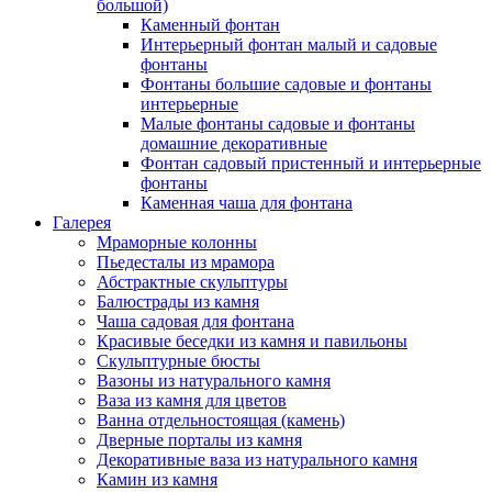
большой)
Каменный фонтан
Интерьерный фонтан малый и садовые
фонтаны
Фонтаны большие садовые и фонтаны
интерьерные
Малые фонтаны садовые и фонтаны
домашние декоративные
Фонтан садовый пристенный и интерьерные
фонтаны
Каменная чаша для фонтана
Галерея
Мраморные колонны
Пьедесталы из мрамора
Абстрактные скульптуры
Балюстрады из камня
Чаша садовая для фонтана
Красивые беседки из камня и павильоны
Скульптурные бюсты
Вазоны из натурального камня
Ваза из камня для цветов
Ванна отдельностоящая (камень)
Дверные порталы из камня
Декоративные ваза из натурального камня
Камин из камня