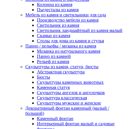
Колонна из камня
Пьедесталы из камня
Мебель из камня и светильники для сада
Производство мебели из камня
Светильник из камня
Светильник ландшафтный из камня малый
Скамьи из камня
Столы для дома из камня и стулья
Панно / рельефы / мозаика из камня
Мозаика из натурального камня
Панно из камней
Рельеф из камня
Скульптуры из камня, статуи, бюсты
Абстрактная скульптура
Бюсты
Скульптуры каменных животных
Каменная статуя
Скульптуры ангелов и ангелочков
Скульптура классическая
Скульптуры мужские и женские
Декоративный фонтан каменный (малый /
большой)
Каменный фонтан
Интерьерный фонтан малый и садовые
фонтаны