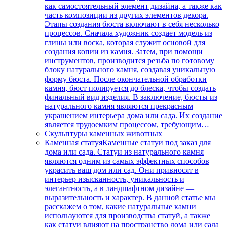
как самостоятельный элемент дизайна, а также как
часть композиции из других элементов декора.
Этапы создания бюста включают в себя несколько
процессов. Сначала художник создает модель из
глины или воска, которая служит основой для
создания копии из камня. Затем, при помощи
инструментов, производится резьба по готовому
блоку натурального камня, создавая уникальную
форму бюста. После окончательной обработки
камня, бюст полируется до блеска, чтобы создать
финальный вид изделия. В заключение, бюсты из
натурального камня являются прекрасным
украшением интерьера дома или сада. Их создание
является трудоемким процессом, требующим…
Скульптуры каменных животных
Каменная статуя
Каменные статуи под заказ для
дома или сада. Статуи из натурального камня
являются одним из самых эффектных способов
украсить ваш дом или сад. Они привносят в
интерьер изысканность, уникальность и
элегантность, а в ландшафтном дизайне —
выразительность и характер. В данной статье мы
расскажем о том, какие натуральные камни
используются для производства статуй, а также
как статуи влияют на пространство дома или сада