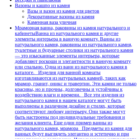
Вазоны и кашпо из камня
Вазы и вазон из камня для цветов
Декоративные вазоны из камня
Каменная ваза уличная
Мраморная ванна, раковины из камня натурального и
кабинеты
Ванна из натурального камня и другие
элементы интерьера в ванную комнату. Ванны из
натурального камня, раковины из натурального камня,
туалетные и будуарные столики из натурального камня
— это изысканные элементы интерьера, которые
добавляют роскоши и элегантности в ванную комнату
или спальню. Одна из ванн из натурального камня в
каталоге. Изделия для ванной комнаты
изготавливаются из натуральных камней, таких как
мрамор, гранит, оникс и травертин. Эти камни не только
красивы, но и прочны, долговечны и устойчивы к
воздействию влаги и времени. Все эти изделия из
натурального камня в нашем каталоге могут быть
выполнены в различном дизайне и стилях, которые
соответствуют любому интерьеру. Они также могут
быть настроены под индивидуальные требования и
желания клиента. Еще один пример ванны из
натурального камня, мрамора Предметы из камня для
ванных будут выглядеть элегантно и эстетично и при