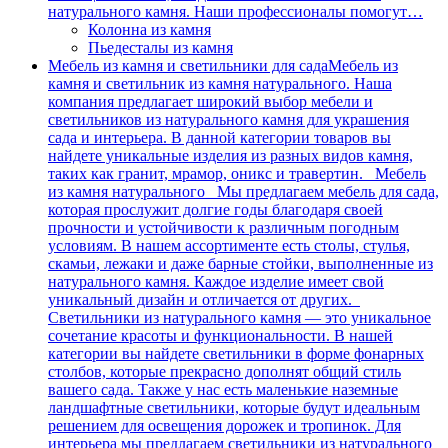
натурального камня. Наши профессионалы помогут…
Колонна из камня
Пьедесталы из камня
Мебель из камня и светильники для сада
Мебель из
камня и светильник из камня натурального. Наша
компания предлагает широкий выбор мебели и
светильников из натурального камня для украшения
сада и интерьера. В данной категории товаров вы
найдете уникальные изделия из разных видов камня,
таких как гранит, мрамор, оникс и травертин. Мебель
из камня натурального Мы предлагаем мебель для сада,
которая прослужит долгие годы благодаря своей
прочности и устойчивости к различным погодным
условиям. В нашем ассортименте есть столы, стулья,
скамьи, лежаки и даже барные стойки, выполненные из
натурального камня. Каждое изделие имеет свой
уникальный дизайн и отличается от других.
Светильники из натурального камня — это уникальное
сочетание красоты и функциональности. В нашей
категории вы найдете светильники в форме фонарных
столбов, которые прекрасно дополнят общий стиль
вашего сада. Также у нас есть маленькие наземные
ландшафтные светильники, которые будут идеальным
решением для освещения дорожек и тропинок. Для
интерьера мы предлагаем светильники из натурального