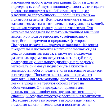
изюминкой любого дома или здания. Если вы хотите
подчеркнуть свой вкус и индивидуальность, эти изделия
прекрасно впишутся в любой стиль дизайна, от
классики до современности. Колонны из камня —
пример из каталога Все представленные в нашем
каталоге элементы изготовлены из натуральных камней,
таких как мрамор, гранит, оникс и травертин. Эти
материалы обладают не только изысканным внешним
видом, но и долговечностью, устойчивостью к
воздействию времени и природных факторов.
Пьедестал из камня — пример из каталога Колонны,
пьедесталы и постаменты могут использоваться для
декорирования интерьера, а также для поддержки
различных предметов искусства, ваз, статуй и т.д.
Благодаря их уникальному дизайну и природному
материалу, они могут подчеркнуть важность и
значимость любого предмета, став настоящим акцентом
в интерьере. Постаменты из камня — пример из
каталога При этом колонны, пьедесталы и постаменты
легки в уходе и не требуют особых затрат на
обслуживание. Они прекрасно подходят для
использования в любом помещении, от гостиной до
спальни, и создают атмосферу роскоши и элегантности.
Позвольте своему интерьеру выгодно выделиться с
помощью колонн, пьедесталов и постаментов из