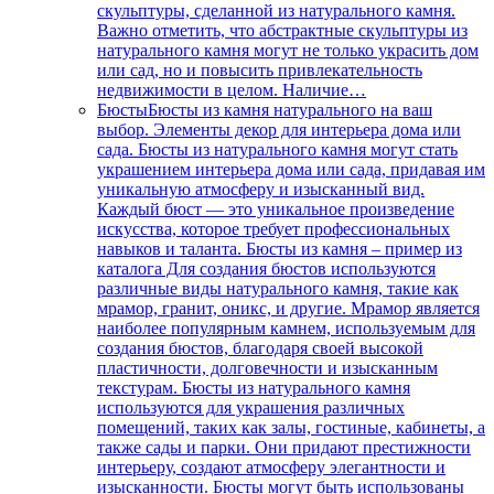
скульптуры, сделанной из натурального камня.
Важно отметить, что абстрактные скульптуры из
натурального камня могут не только украсить дом
или сад, но и повысить привлекательность
недвижимости в целом. Наличие…
Бюсты
Бюсты из камня натурального на ваш
выбор. Элементы декор для интерьера дома или
сада. Бюсты из натурального камня могут стать
украшением интерьера дома или сада, придавая им
уникальную атмосферу и изысканный вид.
Каждый бюст — это уникальное произведение
искусства, которое требует профессиональных
навыков и таланта. Бюсты из камня – пример из
каталога Для создания бюстов используются
различные виды натурального камня, такие как
мрамор, гранит, оникс, и другие. Мрамор является
наиболее популярным камнем, используемым для
создания бюстов, благодаря своей высокой
пластичности, долговечности и изысканным
текстурам. Бюсты из натурального камня
используются для украшения различных
помещений, таких как залы, гостиные, кабинеты, а
также сады и парки. Они придают престижности
интерьеру, создают атмосферу элегантности и
изысканности. Бюсты могут быть использованы