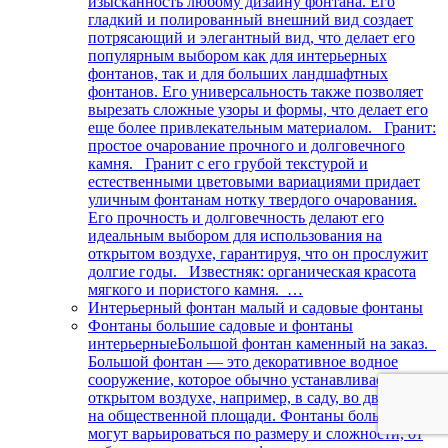
изысканность любому дизайну фонтана. Его
гладкий и полированный внешний вид создает
потрясающий и элегантный вид, что делает его
популярным выбором как для интерьерных
фонтанов, так и для больших ландшафтных
фонтанов. Его универсальность также позволяет
вырезать сложные узоры и формы, что делает его
еще более привлекательным материалом. Гранит:
простое очарование прочного и долговечного
камня. Гранит с его грубой текстурой и
естественными цветовыми вариациями придает
уличным фонтанам нотку твердого очарования.
Его прочность и долговечность делают его
идеальным выбором для использования на
открытом воздухе, гарантируя, что он прослужит
долгие годы. Известняк: органическая красота
мягкого и пористого камня. …
Интерьерный фонтан малый и садовые фонтаны
Фонтаны большие садовые и фонтаны
интерьерные
Большой фонтан каменный на заказ.
Большой фонтан — это декоративное водное
сооружение, которое обычно устанавливается на
открытом воздухе, например, в саду, во дворе или
на общественной площади. Фонтаны большие
могут варьироваться по размеру и сложности, от