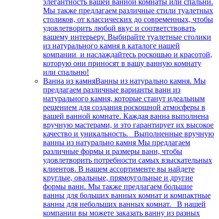
элегантность вашей ванной комнаты или спальни.
Мы также предлагаем различные стили туалетных
столиков, от классических до современных, чтобы
удовлетворить любой вкус и соответствовать
вашему интерьеру. Выбирайте туалетные столики
из натурального камня в каталоге нашей
компании и наслаждайтесь роскошью и красотой,
которую они приносят в вашу ванную комнату
или спальню!
Ванна из камня
Ванны из натурально камня. Мы
предлагаем различные варианты ванн из
натурального камня, которые станут идеальным
решением для создания роскошной атмосферы в
вашей ванной комнате. Каждая ванна выполнена
вручную мастерами, и это гарантирует их высокое
качество и уникальность. Выполненные вручную
ванны из натурально камня Мы предлагаем
различные формы и размеры ванн, чтобы
удовлетворить потребности самых взыскательных
клиентов. В нашем ассортименте вы найдете
круглые, овальные, прямоугольные и другие
формы ванн. Мы также предлагаем большие
ванны для больших ванных комнат и компактные
ванны для небольших ванных комнат. В нашей
компании вы можете заказать ванну из разных