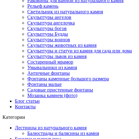
Раковины для ванной из натурального камня
Рельеф камень
Светильник из натурального камня
Скульптуры ангелов
Скульптура ангелочка
Скульптуры богов
Скульптуры Будды
Скульптуры воинов
Скульптуры животных из камня
Скульптуры и статуи из камня для сада или дома
Скульптуры львов из камня
Состаренный мрамор
Умывальники из камня
Античные фонтаны
Фонтаны каменные большого размера
Фонтаны малые
Садовые пристенные фонтаны
Мозаика камнем (фото)
Блог статьи
Контакты
Категории
Лестницы из натурального камня
Балюстрады и балясины из камня
Беседки и павильоны