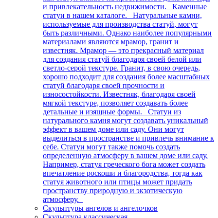
и привлекательность недвижимости. Каменные
статуи в нашем каталоге. Натуральные камни,
используемые для производства статуй, могут
быть различными. Однако наиболее популярными
материалами являются мрамор, гранит и
известняк. Мрамор — это прекрасный материал
для создания статуй благодаря своей белой или
светло-серой текстуре. Гранит, в свою очередь,
хорошо подходит для создания более масштабных
статуй благодаря своей прочности и
износостойкости. Известняк, благодаря своей
мягкой текстуре, позволяет создавать более
детальные и изящные формы. Статуи из
натурального камня могут создавать уникальный
эффект в вашем доме или саду. Они могут
выделиться в пространстве и привлечь внимание к
себе. Статуи могут также помочь создать
определенную атмосферу в вашем доме или саду.
Например, статуя греческого бога может создать
впечатление роскоши и благородства, тогда как
статуя животного или птицы может придать
пространству природную и экзотическую
атмосферу.
Скульптуры ангелов и ангелочков
Скульптура классическая