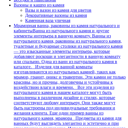
Вазоны и кашпо из камня
Вазы и вазон из камня для цветов
Декоративные вазоны из камня
Каменная ваза уличная
Мраморная ванна, раковины из камня натурального и
кабинеты
Ванна из натурального камня и другие
элементы интерьера в ванную комнату. Ванны из
натурального камня, раковины из натурального камня,
туалетные и будуарные столики из натурального камня
— это изысканные элементы интерьера, которые
добавляют роскоши и элегантности в ванную комнату
или спальню. Одна из ванн из натурального камня в
каталоге. Изделия для ванной комнаты
изготавливаются из натуральных камней, таких как
мрамор, гранит, оникс и травертин. Эти камни не только
красивы, но и прочны, долговечны и устойчивы к
воздействию влаги и времени. Все эти изделия из
натурального камня в нашем каталоге могут быть
выполнены в различном дизайне и стилях, которые
соответствуют любому интерьеру. Они также могут
быть настроены под индивидуальные требования и
желания клиента. Еще один пример ванны из
натурального камня, мрамора Предметы из камня для
ванных будут выглядеть элегантно и эстетично и при