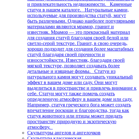
и привлекательность недвижимости. Каменные
статуи в нашем каталоге. Натуральные камни,
используемые для производства статуй, могут
быть различными. Однако наиболее популярными
материалами являются мрамор, гранит и
известняк. Мрамор — это прекрасный материал
для создания статуй благодаря своей белой или
светло-серой текстуре. Гранит, в свою очередь,
хорошо подходит для создания более масштабных
статуй благодаря своей прочности и
износостойкости. Известняк, благодаря своей
мягкой текстуре, позволяет создавать более
детальные и изящные формы. Статуи из
натурального камня могут создавать уникальный
эффект в вашем доме или саду. Они могут
выделиться в пространстве и привлечь внимание к
себе. Статуи могут также помочь создать
определенную атмосферу в вашем доме или саду.
Например, статуя греческого бога может создать
впечатление роскоши и благородства, тогда как
статуя животного или птицы может придать
пространству природную и экзотическую
атмосферу.
Скульптуры ангелов и ангелочков
Скульптура классическая