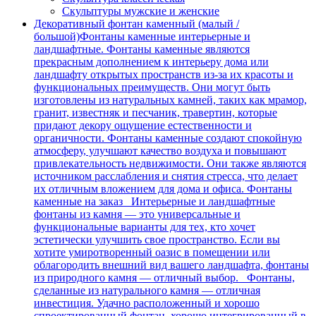
Скульптуры мужские и женские
Декоративный фонтан каменный (малый /
большой)
Фонтаны каменные интерьерные и
ландшафтные. Фонтаны каменные являются
прекрасным дополнением к интерьеру дома или
ландшафту открытых пространств из-за их красоты и
функциональных преимуществ. Они могут быть
изготовлены из натуральных камней, таких как мрамор,
гранит, известняк и песчаник, травертин, которые
придают декору ощущение естественности и
органичности. Фонтаны каменные создают спокойную
атмосферу, улучшают качество воздуха и повышают
привлекательность недвижимости. Они также являются
источником расслабления и снятия стресса, что делает
их отличным вложением для дома и офиса. Фонтаны
каменные на заказ Интерьерные и ландшафтные
фонтаны из камня — это универсальные и
функциональные варианты для тех, кто хочет
эстетически улучшить свое пространство. Если вы
хотите умиротворенный оазис в помещении или
облагородить внешний вид вашего ландшафта, фонтаны
из природного камня — отличный выбор. Фонтаны,
сделанные из натурального камня — отличная
инвестиция. Удачно расположенный и хорошо
спроектированный фонтан, хорошо интегрированный в