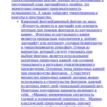
продуманный план ландшафтного дизайна, это
значительно повышает привлекательность
недвижимости. А также добавляет умиротворения и
красоты в пространство.
Каменный фонтан
Каменный фонтан на заказ.
«Вдохнуть свежесть в ландшафт или освежить
интерьер при помощи фонтанов из натурального
камня» Фонтаны из натурального камня
являются прекрасным дополнением к любому
ландшафту или интерьеру, создавая безмятежную
и умиротворяющую атмосферу. Одним из
вариантов, который следует учитывать при
выборе фонтана, является использование
различных природных камней для создания
уникального и визуально удовлетворяющего
произведения. Основные типы природных камней
при производстве фонтанов. Существует
множество природных камней, которые можно
использовать в строительстве фонтанов, каждый
из которых имеет свой уникальный внешний вид.
Некоторые популярные варианты включают в
себя: «Мрамор: вневременная элегантность
гладкой и полированной поверхности» Мрамор,
классический природный камень, придает