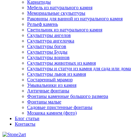
Кариатиды
Мебель из натурального камня
Мемориальные скульптуры
Раковины для ванной из натурального камня
Рельеф камень
Светильник из натурального камня
Скульптуры ангелов
Скульптура ангелочка
Скульптуры богов
Скульптуры Будды
Скульптуры воинов
Скульптуры животных из камня
Скульптуры и статуи из камня для сада или дома
Скульптуры львов из камня
Состаренный мрамор
Умывальники из камня
Античные фонтаны
Фонтаны каменные большого размера
Фонтаны малые
Садовые пристенные фонтаны
Мозаика камнем (фото)
Блог статьи
Контакты