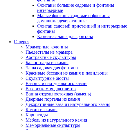
Фонтаны большие садовые и фонтаны
интерьерные
Малые фонтаны садовые и фонтаны
домашние декоративные
Фонтан садовый пристенный и интерьерные
фонтаны
Каменная чаша для фонтана
Галерея
Мраморные колонны
Пьедесталы из мрамора
Абстрактные скульптуры
Балюстрады из камня
Чаша садовая для фонтана
Красивые беседки из камня и павильоны
Скульптурные бюсты
Вазоны из натурального камня
Ваза из камня для цветов
Ванна отдельностоящая (камень)
Дверные порталы из камня
Декоративные ваза из натурального камня
Камин из камня
Кариатиды
Мебель из натурального камня
Мемориальные скульптуры