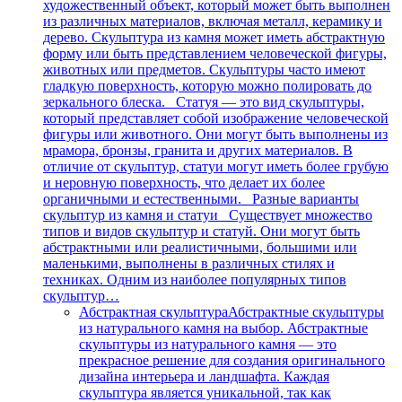
художественный объект, который может быть выполнен
из различных материалов, включая металл, керамику и
дерево. Скульптура из камня может иметь абстрактную
форму или быть представлением человеческой фигуры,
животных или предметов. Скульптуры часто имеют
гладкую поверхность, которую можно полировать до
зеркального блеска. Статуя — это вид скульптуры,
который представляет собой изображение человеческой
фигуры или животного. Они могут быть выполнены из
мрамора, бронзы, гранита и других материалов. В
отличие от скульптур, статуи могут иметь более грубую
и неровную поверхность, что делает их более
органичными и естественными. Разные варианты
скульптур из камня и статуи Существует множество
типов и видов скульптур и статуй. Они могут быть
абстрактными или реалистичными, большими или
маленькими, выполнены в различных стилях и
техниках. Одним из наиболее популярных типов
скульптур…
Абстрактная скульптура
Абстрактные скульптуры
из натурального камня на выбор. Абстрактные
скульптуры из натурального камня — это
прекрасное решение для создания оригинального
дизайна интерьера и ландшафта. Каждая
скульптура является уникальной, так как