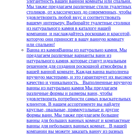
элегантность вашей ванной комнаты или спальни.
Мы также предлагаем различные стили туалетных
столиков, от классических до современных, чтобы
удовлетворить любой вкус и соответствовать
вашему интерьеру. Выбирайте туалетные столики
из натурального камня в каталоге нашей
компании и наслаждайтесь роскошью и красотой,
которую они приносят в вашу ванную комнату
или спальню!
Ванна из камня
Ванны из натурально камня. Мы
предлагаем различные варианты ванн из
натурального камня, которые станут идеальным
решением для создания роскошной атмосферы в
вашей ванной комнате. Каждая ванна выполнена
вручную мастерами, и это гарантирует их высокое
качество и уникальность. Выполненные вручную
ванны из натурально камня Мы предлагаем
различные формы и размеры ванн, чтобы
удовлетворить потребности самых взыскательных
клиентов. В нашем ассортименте вы найдете
круглые, овальные, прямоугольные и другие
формы ванн. Мы также предлагаем большие
ванны для больших ванных комнат и компактные
ванны для небольших ванных комнат. В нашей
компании вы можете заказать ванну из разных