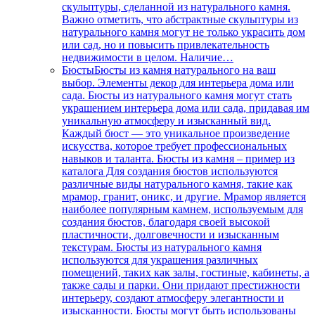
скульптуры, сделанной из натурального камня.
Важно отметить, что абстрактные скульптуры из
натурального камня могут не только украсить дом
или сад, но и повысить привлекательность
недвижимости в целом. Наличие…
Бюсты
Бюсты из камня натурального на ваш
выбор. Элементы декор для интерьера дома или
сада. Бюсты из натурального камня могут стать
украшением интерьера дома или сада, придавая им
уникальную атмосферу и изысканный вид.
Каждый бюст — это уникальное произведение
искусства, которое требует профессиональных
навыков и таланта. Бюсты из камня – пример из
каталога Для создания бюстов используются
различные виды натурального камня, такие как
мрамор, гранит, оникс, и другие. Мрамор является
наиболее популярным камнем, используемым для
создания бюстов, благодаря своей высокой
пластичности, долговечности и изысканным
текстурам. Бюсты из натурального камня
используются для украшения различных
помещений, таких как залы, гостиные, кабинеты, а
также сады и парки. Они придают престижности
интерьеру, создают атмосферу элегантности и
изысканности. Бюсты могут быть использованы