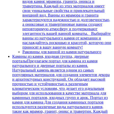
видов камня: мрамора, гранита, оникса и
травертина. Каждый из этих материалов имеет
свои уникальные свойства и привлекательный
внешний вид. Ванны из мрамора и гранита
характеризуются надежностью и долговечностью,
а ониксовые и травертиновые ванны создают
неповторимую атмосферу и подчеркивают
элегантность вашей ванной комнаты. Выбирайте
ванны из натурального камня от компании и
наслаждайтесь роскошью и красотой, которую они
приносят в вашу ванную комнату!
Раковины для ванной из камня натурального
Камины из камня, входная группа, дверные
порталы
Предлагаем портал для камина из камня
натурального и дверные порталы из камня.
Натуральный камень является одним из самых
популярных материалов для создания элементов декора
и архитектурных конструкций. Он обладает высокой
прочностью и устойчивостью к различным
климатическим условиям, что делает его идеальным
выбором для использования в качестве материала для
каминных порталов, входных групп и арок. Портал из
камня для камина Для создания каминных порталов
используются различные виды натурального камня,
такие как мрамор, гранит, оникс и травертин. Каждый