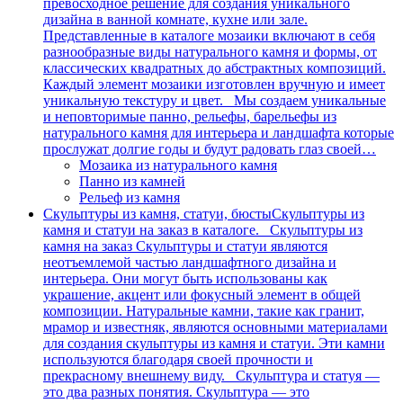
превосходное решение для создания уникального
дизайна в ванной комнате, кухне или зале.
Представленные в каталоге мозаики включают в себя
разнообразные виды натурального камня и формы, от
классических квадратных до абстрактных композиций.
Каждый элемент мозаики изготовлен вручную и имеет
уникальную текстуру и цвет. Мы создаем уникальные
и неповторимые панно, рельефы, барельефы из
натурального камня для интерьера и ландшафта которые
прослужат долгие годы и будут радовать глаз своей…
Мозаика из натурального камня
Панно из камней
Рельеф из камня
Скульптуры из камня, статуи, бюсты
Скульптуры из
камня и статуи на заказ в каталоге. Скульптуры из
камня на заказ Скульптуры и статуи являются
неотъемлемой частью ландшафтного дизайна и
интерьера. Они могут быть использованы как
украшение, акцент или фокусный элемент в общей
композиции. Натуральные камни, такие как гранит,
мрамор и известняк, являются основными материалами
для создания скульптуры из камня и статуи. Эти камни
используются благодаря своей прочности и
прекрасному внешнему виду. Скульптура и статуя —
это два разных понятия. Скульптура — это