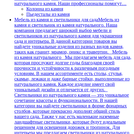
натурального камня. Наши профессионалы помогут…
Колонна из камня
Пьедесталы из камня
Мебель из камня и светильники для сада
Мебель из
камня и светильник из камня натурального. Наша
компания предлагает широкий выбор мебели и
светильников из натурального камня для украшения
сада и интерьера. В данной категории товаров вы
найдете уникальные изделия из разных видов камня,
таких как гранит, мрамор, оникс и травертин. Мебель
из камня натурального Мы предлагаем мебель для сада,
которая прослужит долгие годы благодаря своей
прочности и устойчивости к различным погодным
условиям. В нашем ассортименте есть столы, стулья,
скамьи, лежаки и даже барные стойки, выполненные из
натурального камня. Каждое изделие имеет свой
уникальный дизайн и отличается от других.
Светильники из натурального камня — это уникальное
сочетание красоты и функциональности. В нашей
категории вы найдете светильники в форме фонарных
столбов, которые прекрасно дополнят общий стиль
вашего сада. Также у нас есть маленькие наземные
ландшафтные светильники, которые будут идеальным
решением для освещения дорожек и тропинок. Для
интерьера мы предлагаем светильники из натурального