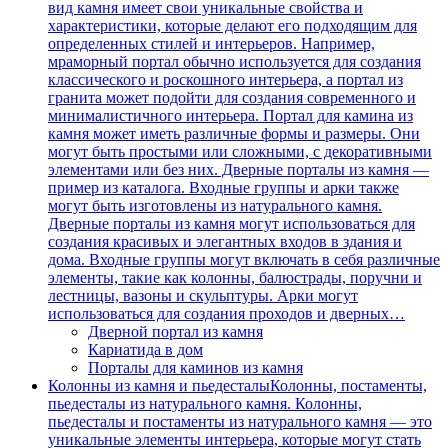
вид камня имеет свои уникальные свойства и
характеристики, которые делают его подходящим для
определенных стилей и интерьеров. Например,
мраморный портал обычно используется для создания
классического и роскошного интерьера, а портал из
гранита может подойти для создания современного и
минималистичного интерьера. Портал для камина из
камня может иметь различные формы и размеры. Они
могут быть простыми или сложными, с декоративными
элементами или без них. Дверные порталы из камня —
пример из каталога. Входные группы и арки также
могут быть изготовлены из натурального камня.
Дверные порталы из камня могут использоваться для
создания красивых и элегантных входов в здания и
дома. Входные группы могут включать в себя различные
элементы, такие как колонны, балюстрады, поручни и
лестницы, вазоны и скульптуры. Арки могут
использоваться для создания проходов и дверных…
Дверной портал из камня
Кариатида в дом
Порталы для каминов из камня
Колонны из камня и пьедесталы
Колонны, постаменты,
пьедесталы из натурального камня. Колонны,
пьедесталы и постаменты из натурального камня — это
уникальные элементы интерьера, которые могут стать