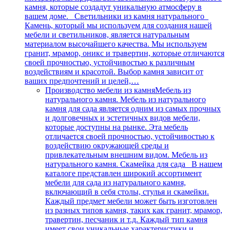
камня, которые создадут уникальную атмосферу в
вашем доме. Светильники из камня натурального
Камень, который мы используем для создания нашей
мебели и светильников, является натуральным
материалом высочайшего качества. Мы используем
гранит, мрамор, оникс и травертин, которые отличаются
своей прочностью, устойчивостью к различным
воздействиям и красотой. Выбор камня зависит от
ваших предпочтений и целей,…
Производство мебели из камня
Мебель из
натурального камня. Мебель из натурального
камня для сада является одним из самых прочных
и долговечных и эстетичных видов мебели,
которые доступны на рынке. Эта мебель
отличается своей прочностью, устойчивостью к
воздействию окружающей среды и
привлекательным внешним видом. Мебель из
натурального камня. Скамейка для сада В нашем
каталоге представлен широкий ассортимент
мебели для сада из натурального камня,
включающий в себя столы, стулья и скамейки.
Каждый предмет мебели может быть изготовлен
из разных типов камня, таких как гранит, мрамор,
травертин, песчаник и т.д. Каждый тип камня
имеет свои уникальные характеристики и