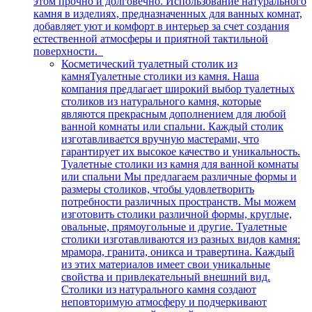
этом прочно и долговечно. Использование натурального
камня в изделиях, предназначенных для ванных комнат,
добавляет уют и комфорт в интерьер за счет создания
естественной атмосферы и приятной тактильной
поверхности.
Косметический туалетный столик из
камня
Туалетные столики из камня. Наша
компания предлагает широкий выбор туалетных
столиков из натурального камня, которые
являются прекрасным дополнением для любой
ванной комнаты или спальни. Каждый столик
изготавливается вручную мастерами, что
гарантирует их высокое качество и уникальность.
Туалетные столики из камня для ванной комнаты
или спальни Мы предлагаем различные формы и
размеры столиков, чтобы удовлетворить
потребности различных пространств. Мы можем
изготовить столики различной формы, круглые,
овальные, прямоугольные и другие. Туалетные
столики изготавливаются из разных видов камня:
мрамора, гранита, оникса и травертина. Каждый
из этих материалов имеет свои уникальные
свойства и привлекательный внешний вид.
Столики из натурального камня создают
неповторимую атмосферу и подчеркивают