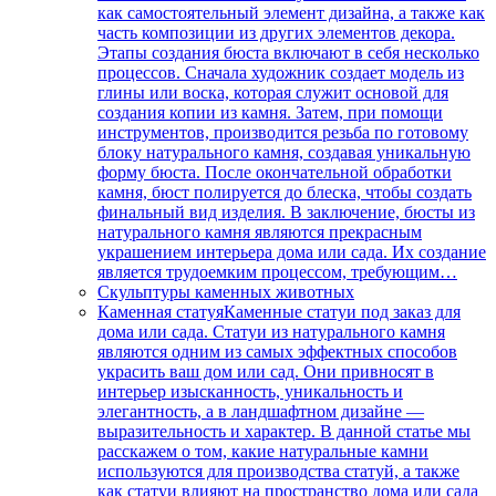
как самостоятельный элемент дизайна, а также как
часть композиции из других элементов декора.
Этапы создания бюста включают в себя несколько
процессов. Сначала художник создает модель из
глины или воска, которая служит основой для
создания копии из камня. Затем, при помощи
инструментов, производится резьба по готовому
блоку натурального камня, создавая уникальную
форму бюста. После окончательной обработки
камня, бюст полируется до блеска, чтобы создать
финальный вид изделия. В заключение, бюсты из
натурального камня являются прекрасным
украшением интерьера дома или сада. Их создание
является трудоемким процессом, требующим…
Скульптуры каменных животных
Каменная статуя
Каменные статуи под заказ для
дома или сада. Статуи из натурального камня
являются одним из самых эффектных способов
украсить ваш дом или сад. Они привносят в
интерьер изысканность, уникальность и
элегантность, а в ландшафтном дизайне —
выразительность и характер. В данной статье мы
расскажем о том, какие натуральные камни
используются для производства статуй, а также
как статуи влияют на пространство дома или сада