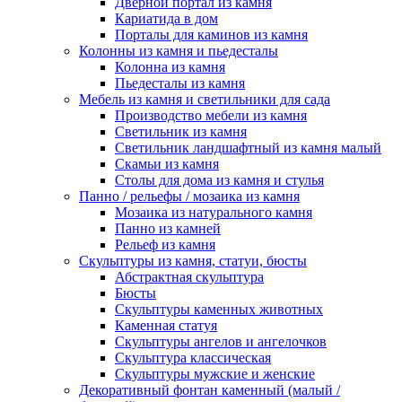
Дверной портал из камня
Кариатида в дом
Порталы для каминов из камня
Колонны из камня и пьедесталы
Колонна из камня
Пьедесталы из камня
Мебель из камня и светильники для сада
Производство мебели из камня
Светильник из камня
Светильник ландшафтный из камня малый
Скамьи из камня
Столы для дома из камня и стулья
Панно / рельефы / мозаика из камня
Мозаика из натурального камня
Панно из камней
Рельеф из камня
Скульптуры из камня, статуи, бюсты
Абстрактная скульптура
Бюсты
Скульптуры каменных животных
Каменная статуя
Скульптуры ангелов и ангелочков
Скульптура классическая
Скульптуры мужские и женские
Декоративный фонтан каменный (малый /