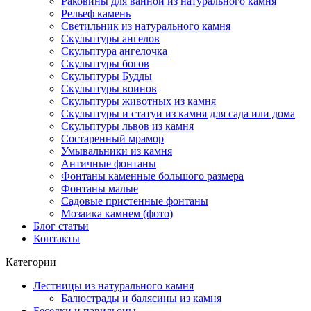
Раковины для ванной из натурального камня
Рельеф камень
Светильник из натурального камня
Скульптуры ангелов
Скульптура ангелочка
Скульптуры богов
Скульптуры Будды
Скульптуры воинов
Скульптуры животных из камня
Скульптуры и статуи из камня для сада или дома
Скульптуры львов из камня
Состаренный мрамор
Умывальники из камня
Античные фонтаны
Фонтаны каменные большого размера
Фонтаны малые
Садовые пристенные фонтаны
Мозаика камнем (фото)
Блог статьи
Контакты
Категории
Лестницы из натурального камня
Балюстрады и балясины из камня
Беседки и павильоны