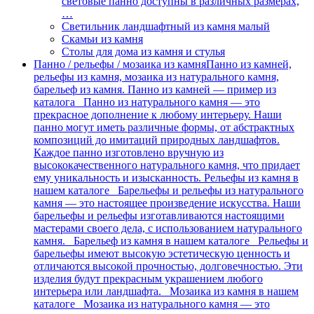
световые панно доступны в различных размерах,
…
Светильник ландшафтный из камня малый
Скамьи из камня
Столы для дома из камня и стулья
Панно / рельефы / мозаика из камня
Панно из камней,
рельефы из камня, мозаика из натурального камня,
барельеф из камня. Панно из камней — пример из
каталога Панно из натурального камня — это
прекрасное дополнение к любому интерьеру. Наши
панно могут иметь различные формы, от абстрактных
композиций до имитаций природных ландшафтов.
Каждое панно изготовлено вручную из
высококачественного натурального камня, что придает
ему уникальность и изысканность. Рельефы из камня в
нашем каталоге Барельефы и рельефы из натурального
камня — это настоящее произведение искусства. Наши
барельефы и рельефы изготавливаются настоящими
мастерами своего дела, с использованием натурального
камня. Барельеф из камня в нашем каталоге Рельефы и
барельефы имеют высокую эстетическую ценность и
отличаются высокой прочностью, долговечностью. Эти
изделия будут прекрасным украшением любого
интерьера или ландшафта. Мозаика из камня в нашем
каталоге Мозаика из натурального камня — это