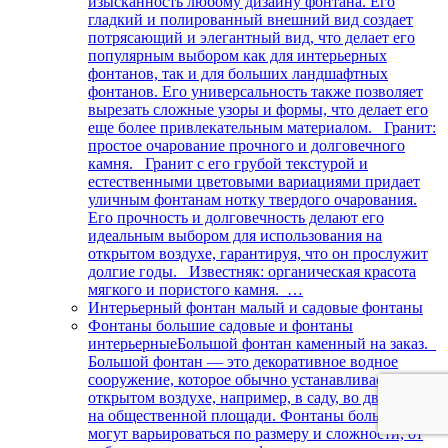
изысканность любому дизайну фонтана. Его
гладкий и полированный внешний вид создает
потрясающий и элегантный вид, что делает его
популярным выбором как для интерьерных
фонтанов, так и для больших ландшафтных
фонтанов. Его универсальность также позволяет
вырезать сложные узоры и формы, что делает его
еще более привлекательным материалом. Гранит:
простое очарование прочного и долговечного
камня. Гранит с его грубой текстурой и
естественными цветовыми вариациями придает
уличным фонтанам нотку твердого очарования.
Его прочность и долговечность делают его
идеальным выбором для использования на
открытом воздухе, гарантируя, что он прослужит
долгие годы. Известняк: органическая красота
мягкого и пористого камня. …
Интерьерный фонтан малый и садовые фонтаны
Фонтаны большие садовые и фонтаны
интерьерные
Большой фонтан каменный на заказ.
Большой фонтан — это декоративное водное
сооружение, которое обычно устанавливается на
открытом воздухе, например, в саду, во дворе или
на общественной площади. Фонтаны большие
могут варьироваться по размеру и сложности, от