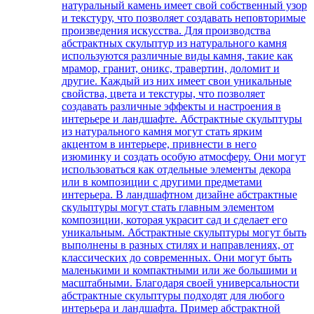
натуральный камень имеет свой собственный узор
и текстуру, что позволяет создавать неповторимые
произведения искусства. Для производства
абстрактных скульптур из натурального камня
используются различные виды камня, такие как
мрамор, гранит, оникс, травертин, доломит и
другие. Каждый из них имеет свои уникальные
свойства, цвета и текстуры, что позволяет
создавать различные эффекты и настроения в
интерьере и ландшафте. Абстрактные скульптуры
из натурального камня могут стать ярким
акцентом в интерьере, привнести в него
изюминку и создать особую атмосферу. Они могут
использоваться как отдельные элементы декора
или в композиции с другими предметами
интерьера. В ландшафтном дизайне абстрактные
скульптуры могут стать главным элементом
композиции, которая украсит сад и сделает его
уникальным. Абстрактные скульптуры могут быть
выполнены в разных стилях и направлениях, от
классических до современных. Они могут быть
маленькими и компактными или же большими и
масштабными. Благодаря своей универсальности
абстрактные скульптуры подходят для любого
интерьера и ландшафта. Пример абстрактной