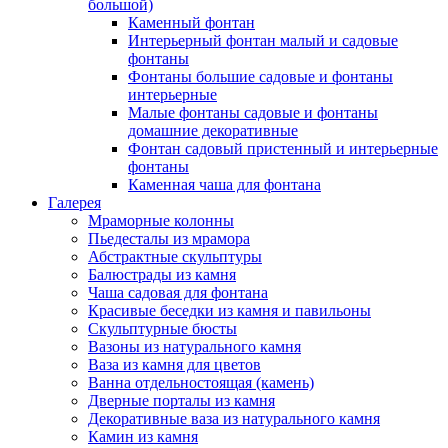
большой)
Каменный фонтан
Интерьерный фонтан малый и садовые
фонтаны
Фонтаны большие садовые и фонтаны
интерьерные
Малые фонтаны садовые и фонтаны
домашние декоративные
Фонтан садовый пристенный и интерьерные
фонтаны
Каменная чаша для фонтана
Галерея
Мраморные колонны
Пьедесталы из мрамора
Абстрактные скульптуры
Балюстрады из камня
Чаша садовая для фонтана
Красивые беседки из камня и павильоны
Скульптурные бюсты
Вазоны из натурального камня
Ваза из камня для цветов
Ванна отдельностоящая (камень)
Дверные порталы из камня
Декоративные ваза из натурального камня
Камин из камня