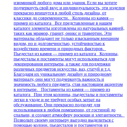
изюминкой любого дома или здания. Если вы хотите
подчеркнуть свой вкус и индивидуальность, эти изделия
прекрасно впишутся в любой стиль дизайна, от
классики до современности. Колонны из камня —
пример из каталога Все представленные в нашем
каталоге элементы изготовлены из натуральных камней,
таких как мрамор, гранит, оникс и травертин. Эти
материалы обладают не только изысканным внешним
видом, но и долговечностью, устойчивостью к
воздействию времени и природных факторов.
Пьедестал из камня — пример из каталога Колонны,
пьедесталы и постаменты могут использоваться для
декорирования интерьера, а также для поддержки
различных предметов искусства, ваз, статуй и т.д.
Благодаря их уникальному дизайну и природному
материалу, они могут подчеркнуть важность и
значимость любого предмета, став настоящим акцентом
в интерьере. Постаменты из камня — пример из
каталога При этом колонны, пьедесталы и постаменты
легки в уходе и не требуют особых затрат на
обслуживание. Они прекрасно подходят для
использования в любом помещении, от гостиной до
спальни, и создают атмосферу роскоши и элегантности.
Позвольте своему интерьеру выгодно выделиться с
помощью колонн, пьедесталов и постаментов из