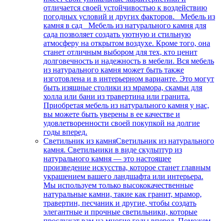
отличается своей устойчивостью к воздействию
погодных условий и других факторов. Мебель из
камня в сад Мебель из натурального камня для
сада позволяет создать уютную и стильную
атмосферу на открытом воздухе. Кроме того, она
станет отличным выбором для тех, кто ценит
долговечность и надежность в мебели. Вся мебель
из натурального камня может быть также
изготовлена и в интерьерном варианте. Это могут
быть изящные столики из мрамора, скамьи для
холла или бани из травертина или гранита.
Приобретая мебель из натурального камня у нас,
вы можете быть уверены в ее качестве и
удовлетворенности своей покупкой на долгие
годы вперед.
Светильник из камня
Светильник из натурального
камня. Светильники в виде скульптур из
натурального камня — это настоящее
произведение искусства, которое станет главным
украшением вашего ландшафта или интерьера.
Мы используем только высококачественные
натуральные камни, такие как гранит, мрамор,
травертин, песчаник и другие, чтобы создать
элегантные и прочные светильники, которые
прослужат вам на многие годы вперед. Поможем