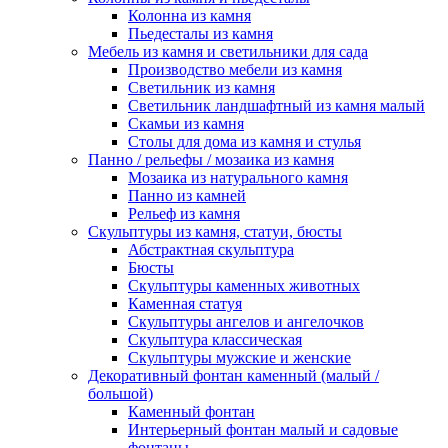
Колонна из камня
Пьедесталы из камня
Мебель из камня и светильники для сада
Производство мебели из камня
Светильник из камня
Светильник ландшафтный из камня малый
Скамьи из камня
Столы для дома из камня и стулья
Панно / рельефы / мозаика из камня
Мозаика из натурального камня
Панно из камней
Рельеф из камня
Скульптуры из камня, статуи, бюсты
Абстрактная скульптура
Бюсты
Скульптуры каменных животных
Каменная статуя
Скульптуры ангелов и ангелочков
Скульптура классическая
Скульптуры мужские и женские
Декоративный фонтан каменный (малый /
большой)
Каменный фонтан
Интерьерный фонтан малый и садовые
фонтаны