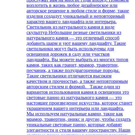
воплотить в жизнь любое дизайнерское или
авторское решение в любом стиле и форме, такие
изделия создадут уникальный и неповторимый
характер вашего ландшафта или интерьера.
Светильник из натурального камня в виде
скульптур Небольшие резные светильники из
натурального камня — это отличный способ
добавить шарм и уют вашему ландшафту. Такие
светильники могут быть используемы для
освещения дорожек в саду или участков
ландшафта. Вы можете выбрать из многих типов
камня, таких как гранит, мрамор, травертин,
песчаник, а также полудрагоценные породы.
Такие светильники отличаются высоким
качеством и прочностью, а также неповторимым
авторским стилем и формой. Также один из
вариантов использования камня в освещении это
световые панно из натурального камня — это
настоящее произведение искусства, которое станет
украшением вашего интерьера или ландшафта.
Мы используем натуральные камни, такие как
мрамор, травертин, оникс и другие, чтобы создать
уникальные световые панно, которые добавят
элегантности и стиля вашему пространству. Наши