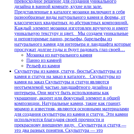
превосходное решение для создания уникального
дизайна в ванной комнате, кухне или зале.
Представленные в каталоге мозаики включают в себя
разнообразные виды натурального камня и формы, от
классических квадратных до абстрактных композиций.
Каждый элемент мозаики изготовлен вручную и имеет
уникальную текстуру и цвет. Мы создаем уникальные
и неповторимые панно, рельефы, барельефы из
натурального камня для интерьера и ландшафта которые
прослужат долгие годы и будут радовать глаз своей…
Мозаика из натурального камня
Панно из камней
Рельеф из камня
Скульптуры из камня, статуи, бюсты
Скульптуры из
камня и статуи на заказ в каталоге. Скульптуры из
камня на заказ Скульптуры и статуи являются
неотъемлемой частью ландшафтного дизайна и
интерьера. Они могут быть использованы как
украшение, акцент или фокусный элемент в общей
композиции. Натуральные камни, такие как гранит,
мрамор и известняк, являются основными материалами
для создания скульптуры из камня и статуи. Эти камни
используются благодаря своей прочности и
прекрасному внешнему виду. Скульптура и статуя —
это два разных понятия. Скульптура — это