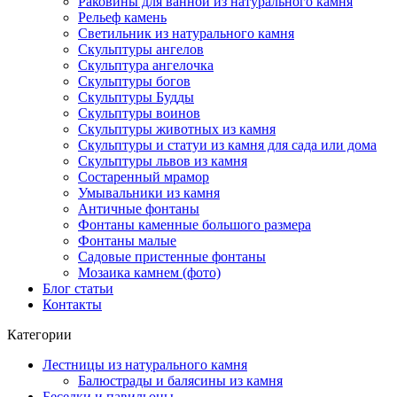
Раковины для ванной из натурального камня
Рельеф камень
Светильник из натурального камня
Скульптуры ангелов
Скульптура ангелочка
Скульптуры богов
Скульптуры Будды
Скульптуры воинов
Скульптуры животных из камня
Скульптуры и статуи из камня для сада или дома
Скульптуры львов из камня
Состаренный мрамор
Умывальники из камня
Античные фонтаны
Фонтаны каменные большого размера
Фонтаны малые
Садовые пристенные фонтаны
Мозаика камнем (фото)
Блог статьи
Контакты
Категории
Лестницы из натурального камня
Балюстрады и балясины из камня
Беседки и павильоны