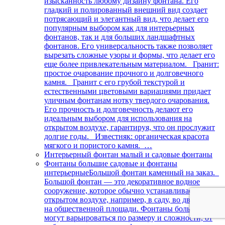
изысканность любому дизайну фонтана. Его
гладкий и полированный внешний вид создает
потрясающий и элегантный вид, что делает его
популярным выбором как для интерьерных
фонтанов, так и для больших ландшафтных
фонтанов. Его универсальность также позволяет
вырезать сложные узоры и формы, что делает его
еще более привлекательным материалом. Гранит:
простое очарование прочного и долговечного
камня. Гранит с его грубой текстурой и
естественными цветовыми вариациями придает
уличным фонтанам нотку твердого очарования.
Его прочность и долговечность делают его
идеальным выбором для использования на
открытом воздухе, гарантируя, что он прослужит
долгие годы. Известняк: органическая красота
мягкого и пористого камня. …
Интерьерный фонтан малый и садовые фонтаны
Фонтаны большие садовые и фонтаны
интерьерные
Большой фонтан каменный на заказ.
Большой фонтан — это декоративное водное
сооружение, которое обычно устанавливается на
открытом воздухе, например, в саду, во дворе или
на общественной площади. Фонтаны большие
могут варьироваться по размеру и сложности, от