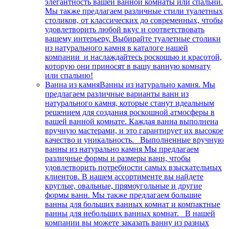
элегантность вашей ванной комнаты или спальни.
Мы также предлагаем различные стили туалетных
столиков, от классических до современных, чтобы
удовлетворить любой вкус и соответствовать
вашему интерьеру. Выбирайте туалетные столики
из натурального камня в каталоге нашей
компании и наслаждайтесь роскошью и красотой,
которую они приносят в вашу ванную комнату
или спальню!
Ванна из камня
Ванны из натурально камня. Мы
предлагаем различные варианты ванн из
натурального камня, которые станут идеальным
решением для создания роскошной атмосферы в
вашей ванной комнате. Каждая ванна выполнена
вручную мастерами, и это гарантирует их высокое
качество и уникальность. Выполненные вручную
ванны из натурально камня Мы предлагаем
различные формы и размеры ванн, чтобы
удовлетворить потребности самых взыскательных
клиентов. В нашем ассортименте вы найдете
круглые, овальные, прямоугольные и другие
формы ванн. Мы также предлагаем большие
ванны для больших ванных комнат и компактные
ванны для небольших ванных комнат. В нашей
компании вы можете заказать ванну из разных