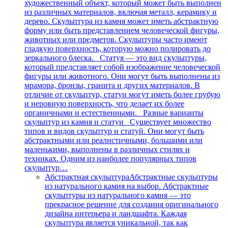
художественный объект, который может быть выполнен
из различных материалов, включая металл, керамику и
дерево. Скульптура из камня может иметь абстрактную
форму или быть представлением человеческой фигуры,
животных или предметов. Скульптуры часто имеют
гладкую поверхность, которую можно полировать до
зеркального блеска. Статуя — это вид скульптуры,
который представляет собой изображение человеческой
фигуры или животного. Они могут быть выполнены из
мрамора, бронзы, гранита и других материалов. В
отличие от скульптур, статуи могут иметь более грубую
и неровную поверхность, что делает их более
органичными и естественными. Разные варианты
скульптур из камня и статуи Существует множество
типов и видов скульптур и статуй. Они могут быть
абстрактными или реалистичными, большими или
маленькими, выполнены в различных стилях и
техниках. Одним из наиболее популярных типов
скульптур…
Абстрактная скульптура
Абстрактные скульптуры
из натурального камня на выбор. Абстрактные
скульптуры из натурального камня — это
прекрасное решение для создания оригинального
дизайна интерьера и ландшафта. Каждая
скульптура является уникальной, так как