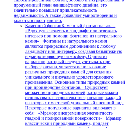
продуманный план ландшафтного дизайна, это
значительно повышает привлекательность
недвижимости. А также добавляет умиротворения и
красоты в пространство.
Каменный фонтан
Каменный фонтан на заказ.
«Вдохнуть свежесть в ландшафт или освежить
интерьер при помощи фонтанов из натурального
камня» Фонтаны из натурального камня
являются прекрасным дополнением к любому
ландшафту или интерьеру, создавая безмятежную
и умиротворяющую атмосферу. Одним из
вариантов, который следует учитывать при
выборе фонтана, является использование
различных природных камней для создания
уникального и визуально удовлетворяющего
произведения. Основные типы природных камней
при производстве фонтанов. Существует
множество природных камней, которые можно
использовать в строительстве фонтанов, каждый
из которых имеет свой уникальный внешний вид.
Некоторые популярные варианты включают в
себя: «Мрамор: вневременная элегантность
гладкой и полированной поверхности» Мрамор,
классический природный камень, придает