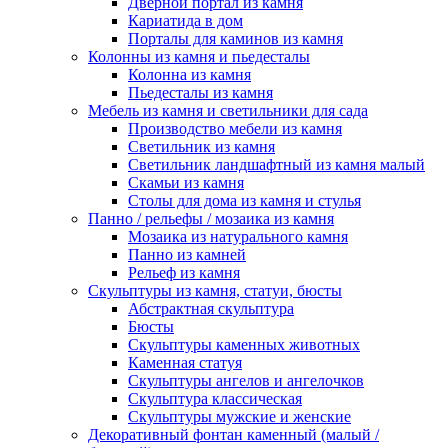
Дверной портал из камня
Кариатида в дом
Порталы для каминов из камня
Колонны из камня и пьедесталы
Колонна из камня
Пьедесталы из камня
Мебель из камня и светильники для сада
Производство мебели из камня
Светильник из камня
Светильник ландшафтный из камня малый
Скамьи из камня
Столы для дома из камня и стулья
Панно / рельефы / мозаика из камня
Мозаика из натурального камня
Панно из камней
Рельеф из камня
Скульптуры из камня, статуи, бюсты
Абстрактная скульптура
Бюсты
Скульптуры каменных животных
Каменная статуя
Скульптуры ангелов и ангелочков
Скульптура классическая
Скульптуры мужские и женские
Декоративный фонтан каменный (малый /