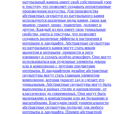
натуральный камень имеет свой собственный узор
и текстуру, что позволяет создавать неповторимые
произведения искусства. Для производства
абстрактных скульптур из натурального камня
используются различные виды камня, такие как
мрамор, гранит, оникс, травертин, доломит и
другие. Каждый из них имеет свои уникальные
свойства, цвета и текстуры, что позволяет
создавать различные эффекты и настроения в
интерьере и ландшафте. Абстрактные скульптуры
из натурального камня могут стать ярким
акцентом в интерьере, привнести в него
изюминку и создать особую атмосферу. Они могут
использоваться как отдельные элементы декора
или в композиции с другими предметами
интерьера. В ландшафтном дизайне абстрактные
скульптуры могут стать главным элементом
композиции, которая украсит сад и сделает его
уникальным. Абстрактные скульптуры могут быть
выполнены в разных стилях и направлениях, от
классических до современных. Они могут быть
маленькими и компактными или же большими и
масштабными. Благодаря своей универсальности
абстрактные скульптуры подходят для любого
интерьера и ландшафта. Пример абстрактной