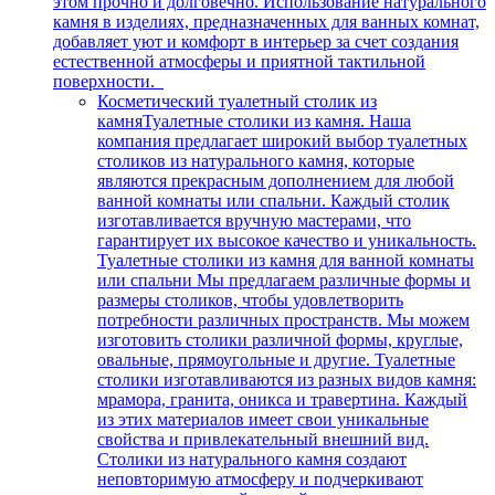
этом прочно и долговечно. Использование натурального
камня в изделиях, предназначенных для ванных комнат,
добавляет уют и комфорт в интерьер за счет создания
естественной атмосферы и приятной тактильной
поверхности.
Косметический туалетный столик из
камня
Туалетные столики из камня. Наша
компания предлагает широкий выбор туалетных
столиков из натурального камня, которые
являются прекрасным дополнением для любой
ванной комнаты или спальни. Каждый столик
изготавливается вручную мастерами, что
гарантирует их высокое качество и уникальность.
Туалетные столики из камня для ванной комнаты
или спальни Мы предлагаем различные формы и
размеры столиков, чтобы удовлетворить
потребности различных пространств. Мы можем
изготовить столики различной формы, круглые,
овальные, прямоугольные и другие. Туалетные
столики изготавливаются из разных видов камня:
мрамора, гранита, оникса и травертина. Каждый
из этих материалов имеет свои уникальные
свойства и привлекательный внешний вид.
Столики из натурального камня создают
неповторимую атмосферу и подчеркивают