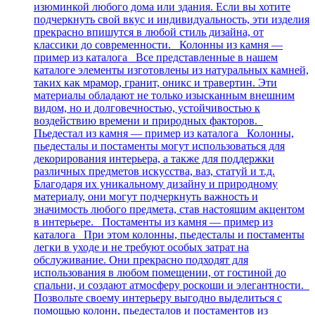
изюминкой любого дома или здания. Если вы хотите
подчеркнуть свой вкус и индивидуальность, эти изделия
прекрасно впишутся в любой стиль дизайна, от
классики до современности. Колонны из камня —
пример из каталога Все представленные в нашем
каталоге элементы изготовлены из натуральных камней,
таких как мрамор, гранит, оникс и травертин. Эти
материалы обладают не только изысканным внешним
видом, но и долговечностью, устойчивостью к
воздействию времени и природных факторов.
Пьедестал из камня — пример из каталога Колонны,
пьедесталы и постаменты могут использоваться для
декорирования интерьера, а также для поддержки
различных предметов искусства, ваз, статуй и т.д.
Благодаря их уникальному дизайну и природному
материалу, они могут подчеркнуть важность и
значимость любого предмета, став настоящим акцентом
в интерьере. Постаменты из камня — пример из
каталога При этом колонны, пьедесталы и постаменты
легки в уходе и не требуют особых затрат на
обслуживание. Они прекрасно подходят для
использования в любом помещении, от гостиной до
спальни, и создают атмосферу роскоши и элегантности.
Позвольте своему интерьеру выгодно выделиться с
помощью колонн, пьедесталов и постаментов из