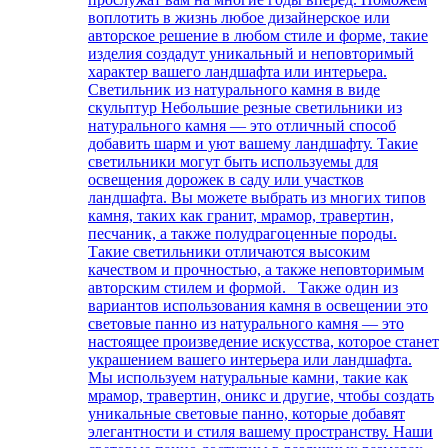
воплотить в жизнь любое дизайнерское или
авторское решение в любом стиле и форме, такие
изделия создадут уникальный и неповторимый
характер вашего ландшафта или интерьера.
Светильник из натурального камня в виде
скульптур Небольшие резные светильники из
натурального камня — это отличный способ
добавить шарм и уют вашему ландшафту. Такие
светильники могут быть используемы для
освещения дорожек в саду или участков
ландшафта. Вы можете выбрать из многих типов
камня, таких как гранит, мрамор, травертин,
песчаник, а также полудрагоценные породы.
Такие светильники отличаются высоким
качеством и прочностью, а также неповторимым
авторским стилем и формой. Также один из
вариантов использования камня в освещении это
световые панно из натурального камня — это
настоящее произведение искусства, которое станет
украшением вашего интерьера или ландшафта.
Мы используем натуральные камни, такие как
мрамор, травертин, оникс и другие, чтобы создать
уникальные световые панно, которые добавят
элегантности и стиля вашему пространству. Наши