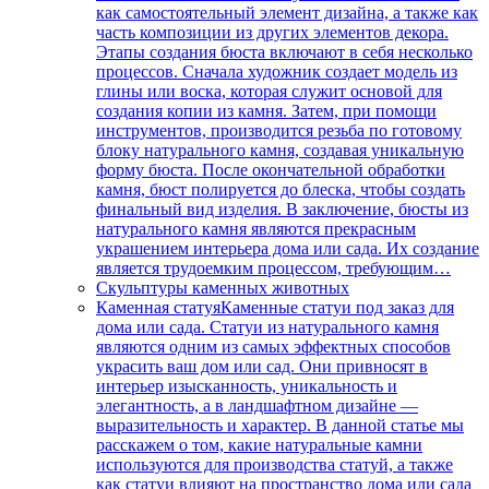
как самостоятельный элемент дизайна, а также как
часть композиции из других элементов декора.
Этапы создания бюста включают в себя несколько
процессов. Сначала художник создает модель из
глины или воска, которая служит основой для
создания копии из камня. Затем, при помощи
инструментов, производится резьба по готовому
блоку натурального камня, создавая уникальную
форму бюста. После окончательной обработки
камня, бюст полируется до блеска, чтобы создать
финальный вид изделия. В заключение, бюсты из
натурального камня являются прекрасным
украшением интерьера дома или сада. Их создание
является трудоемким процессом, требующим…
Скульптуры каменных животных
Каменная статуя
Каменные статуи под заказ для
дома или сада. Статуи из натурального камня
являются одним из самых эффектных способов
украсить ваш дом или сад. Они привносят в
интерьер изысканность, уникальность и
элегантность, а в ландшафтном дизайне —
выразительность и характер. В данной статье мы
расскажем о том, какие натуральные камни
используются для производства статуй, а также
как статуи влияют на пространство дома или сада