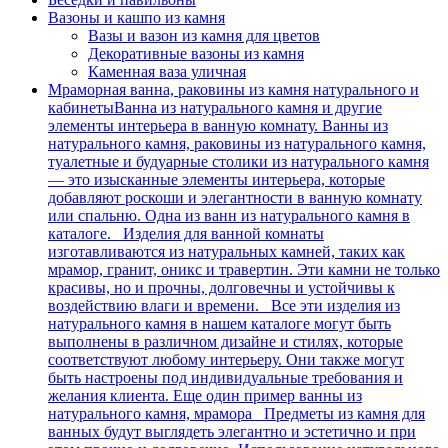
Вазоны и кашпо из камня
Вазы и вазон из камня для цветов
Декоративные вазоны из камня
Каменная ваза уличная
Мраморная ванна, раковины из камня натурального и
кабинеты
Ванна из натурального камня и другие
элементы интерьера в ванную комнату. Ванны из
натурального камня, раковины из натурального камня,
туалетные и будуарные столики из натурального камня
— это изысканные элементы интерьера, которые
добавляют роскоши и элегантности в ванную комнату
или спальню. Одна из ванн из натурального камня в
каталоге. Изделия для ванной комнаты
изготавливаются из натуральных камней, таких как
мрамор, гранит, оникс и травертин. Эти камни не только
красивы, но и прочны, долговечны и устойчивы к
воздействию влаги и времени. Все эти изделия из
натурального камня в нашем каталоге могут быть
выполнены в различном дизайне и стилях, которые
соответствуют любому интерьеру. Они также могут
быть настроены под индивидуальные требования и
желания клиента. Еще один пример ванны из
натурального камня, мрамора Предметы из камня для
ванных будут выглядеть элегантно и эстетично и при