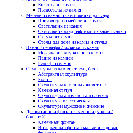
Колонна из камня
Пьедесталы из камня
Мебель из камня и светильники для сада
Производство мебели из камня
Светильник из камня
Светильник ландшафтный из камня малый
Скамьи из камня
Столы для дома из камня и стулья
Панно / рельефы / мозаика из камня
Мозаика из натурального камня
Панно из камней
Рельеф из камня
Скульптуры из камня, статуи, бюсты
Абстрактная скульптура
Бюсты
Скульптуры каменных животных
Каменная статуя
Скульптуры ангелов и ангелочков
Скульптура классическая
Скульптуры мужские и женские
Декоративный фонтан каменный (малый /
большой)
Каменный фонтан
Интерьерный фонтан малый и садовые
фонтаны