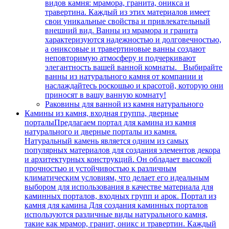
видов камня: мрамора, гранита, оникса и
травертина. Каждый из этих материалов имеет
свои уникальные свойства и привлекательный
внешний вид. Ванны из мрамора и гранита
характеризуются надежностью и долговечностью,
а ониксовые и травертиновые ванны создают
неповторимую атмосферу и подчеркивают
элегантность вашей ванной комнаты. Выбирайте
ванны из натурального камня от компании и
наслаждайтесь роскошью и красотой, которую они
приносят в вашу ванную комнату!
Раковины для ванной из камня натурального
Камины из камня, входная группа, дверные
порталы
Предлагаем портал для камина из камня
натурального и дверные порталы из камня.
Натуральный камень является одним из самых
популярных материалов для создания элементов декора
и архитектурных конструкций. Он обладает высокой
прочностью и устойчивостью к различным
климатическим условиям, что делает его идеальным
выбором для использования в качестве материала для
каминных порталов, входных групп и арок. Портал из
камня для камина Для создания каминных порталов
используются различные виды натурального камня,
такие как мрамор, гранит, оникс и травертин. Каждый