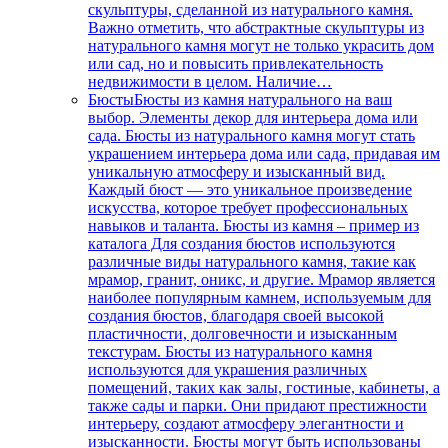
скульптуры, сделанной из натурального камня.
Важно отметить, что абстрактные скульптуры из
натурального камня могут не только украсить дом
или сад, но и повысить привлекательность
недвижимости в целом. Наличие…
Бюсты
Бюсты из камня натурального на ваш
выбор. Элементы декор для интерьера дома или
сада. Бюсты из натурального камня могут стать
украшением интерьера дома или сада, придавая им
уникальную атмосферу и изысканный вид.
Каждый бюст — это уникальное произведение
искусства, которое требует профессиональных
навыков и таланта. Бюсты из камня – пример из
каталога Для создания бюстов используются
различные виды натурального камня, такие как
мрамор, гранит, оникс, и другие. Мрамор является
наиболее популярным камнем, используемым для
создания бюстов, благодаря своей высокой
пластичности, долговечности и изысканным
текстурам. Бюсты из натурального камня
используются для украшения различных
помещений, таких как залы, гостиные, кабинеты, а
также сады и парки. Они придают престижности
интерьеру, создают атмосферу элегантности и
изысканности. Бюсты могут быть использованы