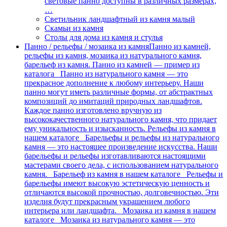
световые панно доступны в различных размерах,
…
Светильник ландшафтный из камня малый
Скамьи из камня
Столы для дома из камня и стулья
Панно / рельефы / мозаика из камня
Панно из камней,
рельефы из камня, мозаика из натурального камня,
барельеф из камня. Панно из камней — пример из
каталога Панно из натурального камня — это
прекрасное дополнение к любому интерьеру. Наши
панно могут иметь различные формы, от абстрактных
композиций до имитаций природных ландшафтов.
Каждое панно изготовлено вручную из
высококачественного натурального камня, что придает
ему уникальность и изысканность. Рельефы из камня в
нашем каталоге Барельефы и рельефы из натурального
камня — это настоящее произведение искусства. Наши
барельефы и рельефы изготавливаются настоящими
мастерами своего дела, с использованием натурального
камня. Барельеф из камня в нашем каталоге Рельефы и
барельефы имеют высокую эстетическую ценность и
отличаются высокой прочностью, долговечностью. Эти
изделия будут прекрасным украшением любого
интерьера или ландшафта. Мозаика из камня в нашем
каталоге Мозаика из натурального камня — это