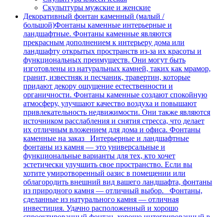
Скульптуры мужские и женские
Декоративный фонтан каменный (малый /
большой)
Фонтаны каменные интерьерные и
ландшафтные. Фонтаны каменные являются
прекрасным дополнением к интерьеру дома или
ландшафту открытых пространств из-за их красоты и
функциональных преимуществ. Они могут быть
изготовлены из натуральных камней, таких как мрамор,
гранит, известняк и песчаник, травертин, которые
придают декору ощущение естественности и
органичности. Фонтаны каменные создают спокойную
атмосферу, улучшают качество воздуха и повышают
привлекательность недвижимости. Они также являются
источником расслабления и снятия стресса, что делает
их отличным вложением для дома и офиса. Фонтаны
каменные на заказ Интерьерные и ландшафтные
фонтаны из камня — это универсальные и
функциональные варианты для тех, кто хочет
эстетически улучшить свое пространство. Если вы
хотите умиротворенный оазис в помещении или
облагородить внешний вид вашего ландшафта, фонтаны
из природного камня — отличный выбор. Фонтаны,
сделанные из натурального камня — отличная
инвестиция. Удачно расположенный и хорошо
спроектированный фонтан, хорошо интегрированный в