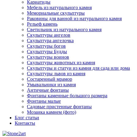
Кариатиды
Мебель из натурального камня
Мемориальные скульптуры
Раковины для ванной из натурального камня
Рельеф камень
Светильник из натурального камня
Скульптуры ангелов
Скульптура ангелочка
Скульптуры богов
Скульптуры Будды
Скульптуры воинов
Скульптуры животных из камня
Скульптуры и статуи из камня для сада или дома
Скульптуры львов из камня
Состаренный мрамор
Умывальники из камня
Античные фонтаны
Фонтаны каменные большого размера
Фонтаны малые
Садовые пристенные фонтаны
Мозаика камнем (фото)
Блог статьи
Контакты