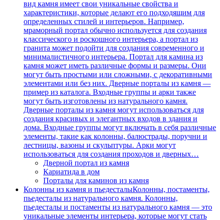
вид камня имеет свои уникальные свойства и
характеристики, которые делают его подходящим для
определенных стилей и интерьеров. Например,
мраморный портал обычно используется для создания
классического и роскошного интерьера, а портал из
гранита может подойти для создания современного и
минималистичного интерьера. Портал для камина из
камня может иметь различные формы и размеры. Они
могут быть простыми или сложными, с декоративными
элементами или без них. Дверные порталы из камня —
пример из каталога. Входные группы и арки также
могут быть изготовлены из натурального камня.
Дверные порталы из камня могут использоваться для
создания красивых и элегантных входов в здания и
дома. Входные группы могут включать в себя различные
элементы, такие как колонны, балюстрады, поручни и
лестницы, вазоны и скульптуры. Арки могут
использоваться для создания проходов и дверных…
Дверной портал из камня
Кариатида в дом
Порталы для каминов из камня
Колонны из камня и пьедесталы
Колонны, постаменты,
пьедесталы из натурального камня. Колонны,
пьедесталы и постаменты из натурального камня — это
уникальные элементы интерьера, которые могут стать