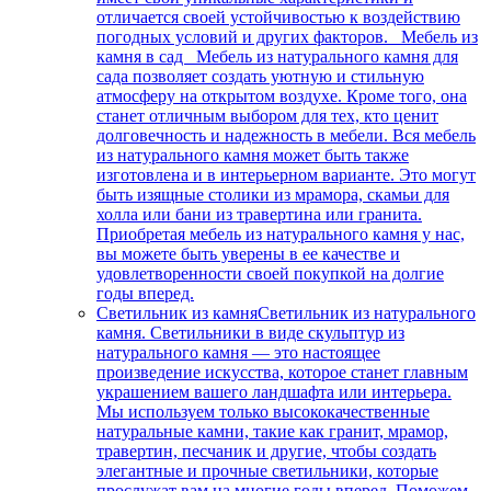
отличается своей устойчивостью к воздействию
погодных условий и других факторов. Мебель из
камня в сад Мебель из натурального камня для
сада позволяет создать уютную и стильную
атмосферу на открытом воздухе. Кроме того, она
станет отличным выбором для тех, кто ценит
долговечность и надежность в мебели. Вся мебель
из натурального камня может быть также
изготовлена и в интерьерном варианте. Это могут
быть изящные столики из мрамора, скамьи для
холла или бани из травертина или гранита.
Приобретая мебель из натурального камня у нас,
вы можете быть уверены в ее качестве и
удовлетворенности своей покупкой на долгие
годы вперед.
Светильник из камня
Светильник из натурального
камня. Светильники в виде скульптур из
натурального камня — это настоящее
произведение искусства, которое станет главным
украшением вашего ландшафта или интерьера.
Мы используем только высококачественные
натуральные камни, такие как гранит, мрамор,
травертин, песчаник и другие, чтобы создать
элегантные и прочные светильники, которые
прослужат вам на многие годы вперед. Поможем