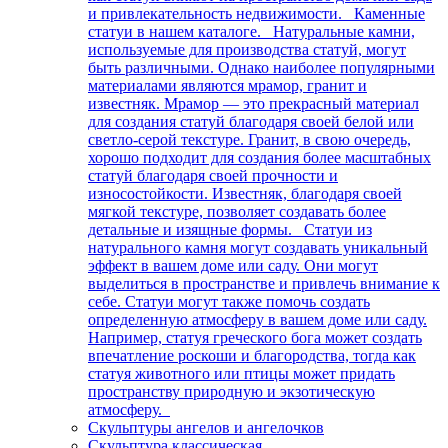
и привлекательность недвижимости. Каменные
статуи в нашем каталоге. Натуральные камни,
используемые для производства статуй, могут
быть различными. Однако наиболее популярными
материалами являются мрамор, гранит и
известняк. Мрамор — это прекрасный материал
для создания статуй благодаря своей белой или
светло-серой текстуре. Гранит, в свою очередь,
хорошо подходит для создания более масштабных
статуй благодаря своей прочности и
износостойкости. Известняк, благодаря своей
мягкой текстуре, позволяет создавать более
детальные и изящные формы. Статуи из
натурального камня могут создавать уникальный
эффект в вашем доме или саду. Они могут
выделиться в пространстве и привлечь внимание к
себе. Статуи могут также помочь создать
определенную атмосферу в вашем доме или саду.
Например, статуя греческого бога может создать
впечатление роскоши и благородства, тогда как
статуя животного или птицы может придать
пространству природную и экзотическую
атмосферу.
Скульптуры ангелов и ангелочков
Скульптура классическая