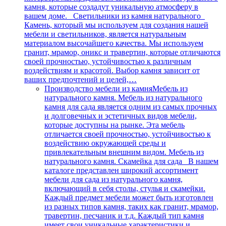
камня, которые создадут уникальную атмосферу в
вашем доме. Светильники из камня натурального
Камень, который мы используем для создания нашей
мебели и светильников, является натуральным
материалом высочайшего качества. Мы используем
гранит, мрамор, оникс и травертин, которые отличаются
своей прочностью, устойчивостью к различным
воздействиям и красотой. Выбор камня зависит от
ваших предпочтений и целей,…
Производство мебели из камня
Мебель из
натурального камня. Мебель из натурального
камня для сада является одним из самых прочных
и долговечных и эстетичных видов мебели,
которые доступны на рынке. Эта мебель
отличается своей прочностью, устойчивостью к
воздействию окружающей среды и
привлекательным внешним видом. Мебель из
натурального камня. Скамейка для сада В нашем
каталоге представлен широкий ассортимент
мебели для сада из натурального камня,
включающий в себя столы, стулья и скамейки.
Каждый предмет мебели может быть изготовлен
из разных типов камня, таких как гранит, мрамор,
травертин, песчаник и т.д. Каждый тип камня
имеет свои уникальные характеристики и