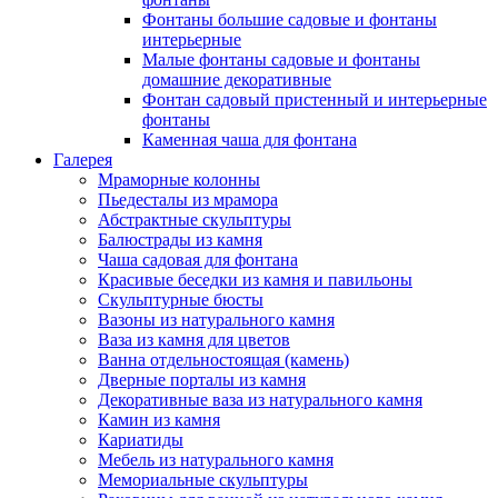
Фонтаны большие садовые и фонтаны
интерьерные
Малые фонтаны садовые и фонтаны
домашние декоративные
Фонтан садовый пристенный и интерьерные
фонтаны
Каменная чаша для фонтана
Галерея
Мраморные колонны
Пьедесталы из мрамора
Абстрактные скульптуры
Балюстрады из камня
Чаша садовая для фонтана
Красивые беседки из камня и павильоны
Скульптурные бюсты
Вазоны из натурального камня
Ваза из камня для цветов
Ванна отдельностоящая (камень)
Дверные порталы из камня
Декоративные ваза из натурального камня
Камин из камня
Кариатиды
Мебель из натурального камня
Мемориальные скульптуры