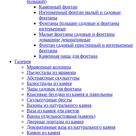
большой)
Каменный фонтан
Интерьерный фонтан малый и садовые
фонтаны
Фонтаны большие садовые и фонтаны
интерьерные
Малые фонтаны садовые и фонтаны
домашние декоративные
Фонтан садовый пристенный и интерьерные
фонтаны
Каменная чаша для фонтана
Галерея
Мраморные колонны
Пьедесталы из мрамора
Абстрактные скульптуры
Балюстрады из камня
Чаша садовая для фонтана
Красивые беседки из камня и павильоны
Скульптурные бюсты
Вазоны из натурального камня
Ваза из камня для цветов
Ванна отдельностоящая (камень)
Дверные порталы из камня
Декоративные ваза из натурального камня
Камин из камня