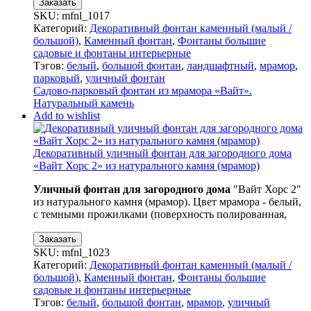
Заказать
SKU:
mfnl_1017
Категорий:
Декоративный фонтан каменный (малый /
большой)
,
Каменный фонтан
,
Фонтаны большие
садовые и фонтаны интерьерные
Тэгов:
белый
,
большой фонтан
,
ландшафтный
,
мрамор
,
парковый
,
уличный фонтан
Садово-парковый фонтан из мрамора «Вайт».
Натуральный камень
Add to wishlist
Декоративный уличный фонтан для загородного дома
«Вайт Хорс 2» из натурального камня (мрамор)
Уличный фонтан для загородного дома
"Вайт Хорс 2"
из натурального камня (мрамор). Цвет мрамора - белый,
с темными прожилками (поверхность полированная,
Заказать
SKU:
mfnl_1023
Категорий:
Декоративный фонтан каменный (малый /
большой)
,
Каменный фонтан
,
Фонтаны большие
садовые и фонтаны интерьерные
Тэгов:
белый
,
большой фонтан
,
мрамор
,
уличный