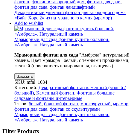
фонтан
,
фонтан в загородный дом
,
фонтан для дачи
,
фонтан для сада
,
фонтан ландшафтный
Декоративный уличный фонтан для загородного дома
«Вайт Хорс 2» из натурального камня (мрамор)
Add to wishlist
Мраморный для сада фонтан купить большой.
«Амбрела». Натуральный камень
Мраморный фонтан для сада
"Амбрела" натуральный
камень. Цвет мрамора - белый, с темными прожилками,
желтый (поверхность полированная, глянцевая).
Заказать
SKU:
mfnl_1034
Категорий:
Декоративный фонтан каменный (малый /
большой)
,
Каменный фонтан
,
Фонтаны большие
садовые и фонтаны интерьерные
Тэгов:
белый
,
большой фонтан
,
многоярусный
,
мрамор
,
фонтан для сада
,
фонтан со скульптурами
Мраморный для сада фонтан купить большой.
«Амбрела». Натуральный камень
Filter Products