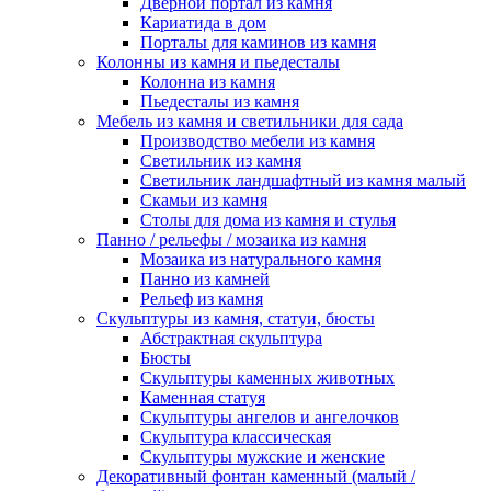
Дверной портал из камня
Кариатида в дом
Порталы для каминов из камня
Колонны из камня и пьедесталы
Колонна из камня
Пьедесталы из камня
Мебель из камня и светильники для сада
Производство мебели из камня
Светильник из камня
Светильник ландшафтный из камня малый
Скамьи из камня
Столы для дома из камня и стулья
Панно / рельефы / мозаика из камня
Мозаика из натурального камня
Панно из камней
Рельеф из камня
Скульптуры из камня, статуи, бюсты
Абстрактная скульптура
Бюсты
Скульптуры каменных животных
Каменная статуя
Скульптуры ангелов и ангелочков
Скульптура классическая
Скульптуры мужские и женские
Декоративный фонтан каменный (малый /