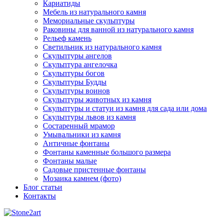
Кариатиды
Мебель из натурального камня
Мемориальные скульптуры
Раковины для ванной из натурального камня
Рельеф камень
Светильник из натурального камня
Скульптуры ангелов
Скульптура ангелочка
Скульптуры богов
Скульптуры Будды
Скульптуры воинов
Скульптуры животных из камня
Скульптуры и статуи из камня для сада или дома
Скульптуры львов из камня
Состаренный мрамор
Умывальники из камня
Античные фонтаны
Фонтаны каменные большого размера
Фонтаны малые
Садовые пристенные фонтаны
Мозаика камнем (фото)
Блог статьи
Контакты