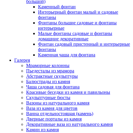
большой)
Каменный фонтан
Интерьерный фонтан малый и садовые
фонтаны
Фонтаны большие садовые и фонтаны
интерьерные
Малые фонтаны садовые и фонтаны
домашние декоративные
Фонтан садовый пристенный и интерьерные
фонтаны
Каменная чаша для фонтана
Галерея
Мраморные колонны
Пьедесталы из мрамора
Абстрактные скульптуры
Балюстрады из камня
Чаша садовая для фонтана
Красивые беседки из камня и павильоны
Скульптурные бюсты
Вазоны из натурального камня
Ваза из камня для цветов
Ванна отдельностоящая (камень)
Дверные порталы из камня
Декоративные ваза из натурального камня
Камин из камня