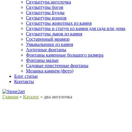
Скульптура ангелочка
Скульптуры богов
Скульптуры Будды
Скульптуры воинов
Скульптуры животных из камня
Скульптуры и статуи из камня для сада или дома
Скульптуры львов из камня
Состаренный мрамор
Умывальники из камня
Античные фонтаны
Фонтаны каменные большого размера
Фонтаны малые
Садовые пристенные фонтаны
Мозаика камнем (фото)
Блог статьи
Контакты
Главная
»
Каталог
»
два ангелочка