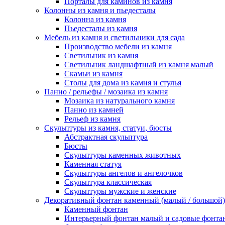
Порталы для каминов из камня
Колонны из камня и пьедесталы
Колонна из камня
Пьедесталы из камня
Мебель из камня и светильники для сада
Производство мебели из камня
Светильник из камня
Светильник ландшафтный из камня малый
Скамьи из камня
Столы для дома из камня и стулья
Панно / рельефы / мозаика из камня
Мозаика из натурального камня
Панно из камней
Рельеф из камня
Скульптуры из камня, статуи, бюсты
Абстрактная скульптура
Бюсты
Скульптуры каменных животных
Каменная статуя
Скульптуры ангелов и ангелочков
Скульптура классическая
Скульптуры мужские и женские
Декоративный фонтан каменный (малый / большой)
Каменный фонтан
Интерьерный фонтан малый и садовые фонта