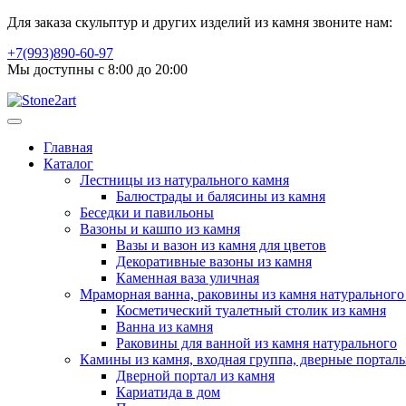
Для заказа скульптур и других изделий из камня звоните нам:
+7(993)890-60-97
Мы доступны с 8:00 до 20:00
Главная
Каталог
Лестницы из натурального камня
Балюстрады и балясины из камня
Беседки и павильоны
Вазоны и кашпо из камня
Вазы и вазон из камня для цветов
Декоративные вазоны из камня
Каменная ваза уличная
Мраморная ванна, раковины из камня натурального
Косметический туалетный столик из камня
Ванна из камня
Раковины для ванной из камня натурального
Камины из камня, входная группа, дверные портал
Дверной портал из камня
Кариатида в дом