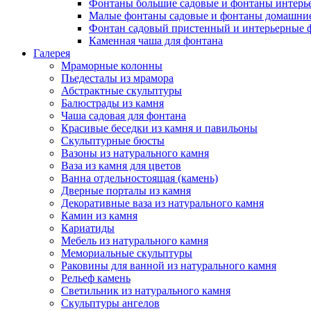
Фонтаны большие садовые и фонтаны интерь
Малые фонтаны садовые и фонтаны домашние
Фонтан садовый пристенный и интерьерные 
Каменная чаша для фонтана
Галерея
Мраморные колонны
Пьедесталы из мрамора
Абстрактные скульптуры
Балюстрады из камня
Чаша садовая для фонтана
Красивые беседки из камня и павильоны
Скульптурные бюсты
Вазоны из натурального камня
Ваза из камня для цветов
Ванна отдельностоящая (камень)
Дверные порталы из камня
Декоративные ваза из натурального камня
Камин из камня
Кариатиды
Мебель из натурального камня
Мемориальные скульптуры
Раковины для ванной из натурального камня
Рельеф камень
Светильник из натурального камня
Скульптуры ангелов