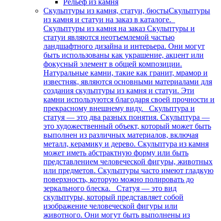
Рельеф из камня
Скульптуры из камня, статуи, бюсты
Скульптуры
из камня и статуи на заказ в каталоге.
Скульптуры из камня на заказ Скульптуры и
статуи являются неотъемлемой частью
ландшафтного дизайна и интерьера. Они могут
быть использованы как украшение, акцент или
фокусный элемент в общей композиции.
Натуральные камни, такие как гранит, мрамор и
известняк, являются основными материалами для
создания скульптуры из камня и статуи. Эти
камни используются благодаря своей прочности и
прекрасному внешнему виду. Скульптура и
статуя — это два разных понятия. Скульптура —
это художественный объект, который может быть
выполнен из различных материалов, включая
металл, керамику и дерево. Скульптура из камня
может иметь абстрактную форму или быть
представлением человеческой фигуры, животных
или предметов. Скульптуры часто имеют гладкую
поверхность, которую можно полировать до
зеркального блеска. Статуя — это вид
скульптуры, который представляет собой
изображение человеческой фигуры или
животного. Они могут быть выполнены из