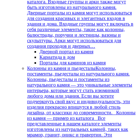
каталога. Входные группы и арки также могут
быть изготовлены из натурального камня.
Дверные порталы из камня могут использоваться
для создания красивых и элегантных входов в
здания и дома. Входные группы могут включать в
себя различные элементы, такие как колонны,
балюстрады, поручни и лестницы, вазоны и
скульптуры. Арки могут использоваться для
создания проходов и дверных…
Дверной портал из камня
Кариатида в дом
Порталы для каминов из камня
Колонны из камня и пьедесталы
Колонны,
постаменты, пьедесталы из натурального камня.
Колонны, пьедесталы и постаменты из
натурального камня — это уникальные элементы
интерьера, которые могут стать изюминкой
любого дома или здания. Если вы хотите
подчеркнуть свой вкус и индивидуальность, эти
изделия прекрасно впишутся в любой стиль
дизайна, от классики до современности. Колонны
из камня — пример из каталога Все
представленные в нашем каталоге элементы
изготовлены из натуральных камней, таких как
мрамор, гранит, оникс и травертин. Эти