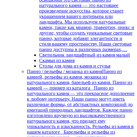
натурального камня — это настоящее
произведение искусства, которое станет
украшением вашего интерьера или
ландшафта. Мы используем натуральные
камни, такие как мрамор, травертин, оникс и
другие, чтобы создать уникальные световые
панно, которые добавят элегантности и
стиля вашему пространству. Наши световые
панно доступны в различных размерах,…
Светильник ландшафтный из камня малый
Скамьи из камня
Столы для дома из камня и стулья
Панно / рельефы / мозаика из камня
Панно из
камней, рельефы из камня, мозаика из
натурального камня, барельеф из камня. Панно из
камней — пример из каталога Панно из
натурального камня — это прекрасное дополнение
к любому интерьеру. Наши панно могут иметь
различные формы, от абстрактных композиций до
имитаций природных ландшафтов. Каждое панно
изготовлено вручную из высококачественного
натурального камня, что придает ему
уникальность и изысканность. Рельефы из камня в
нашем каталоге Барельефы и рельефы из