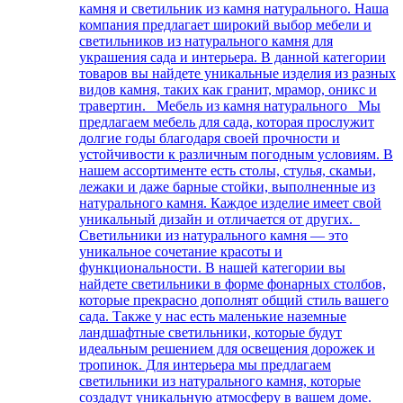
камня и светильник из камня натурального. Наша
компания предлагает широкий выбор мебели и
светильников из натурального камня для
украшения сада и интерьера. В данной категории
товаров вы найдете уникальные изделия из разных
видов камня, таких как гранит, мрамор, оникс и
травертин. Мебель из камня натурального Мы
предлагаем мебель для сада, которая прослужит
долгие годы благодаря своей прочности и
устойчивости к различным погодным условиям. В
нашем ассортименте есть столы, стулья, скамьи,
лежаки и даже барные стойки, выполненные из
натурального камня. Каждое изделие имеет свой
уникальный дизайн и отличается от других.
Светильники из натурального камня — это
уникальное сочетание красоты и
функциональности. В нашей категории вы
найдете светильники в форме фонарных столбов,
которые прекрасно дополнят общий стиль вашего
сада. Также у нас есть маленькие наземные
ландшафтные светильники, которые будут
идеальным решением для освещения дорожек и
тропинок. Для интерьера мы предлагаем
светильники из натурального камня, которые
создадут уникальную атмосферу в вашем доме.