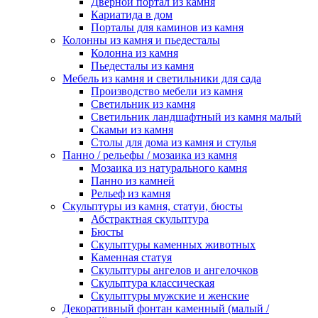
Дверной портал из камня
Кариатида в дом
Порталы для каминов из камня
Колонны из камня и пьедесталы
Колонна из камня
Пьедесталы из камня
Мебель из камня и светильники для сада
Производство мебели из камня
Светильник из камня
Светильник ландшафтный из камня малый
Скамьи из камня
Столы для дома из камня и стулья
Панно / рельефы / мозаика из камня
Мозаика из натурального камня
Панно из камней
Рельеф из камня
Скульптуры из камня, статуи, бюсты
Абстрактная скульптура
Бюсты
Скульптуры каменных животных
Каменная статуя
Скульптуры ангелов и ангелочков
Скульптура классическая
Скульптуры мужские и женские
Декоративный фонтан каменный (малый /