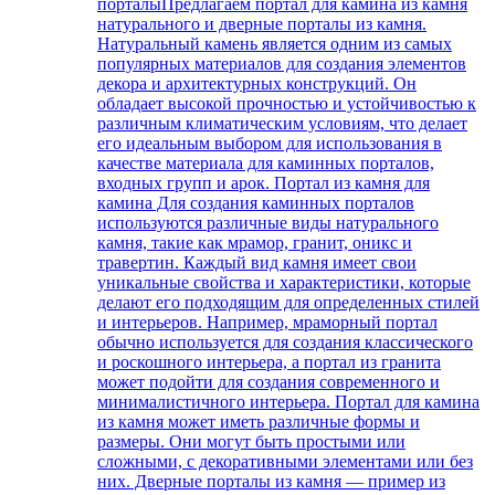
порталы
Предлагаем портал для камина из камня
натурального и дверные порталы из камня.
Натуральный камень является одним из самых
популярных материалов для создания элементов
декора и архитектурных конструкций. Он
обладает высокой прочностью и устойчивостью к
различным климатическим условиям, что делает
его идеальным выбором для использования в
качестве материала для каминных порталов,
входных групп и арок. Портал из камня для
камина Для создания каминных порталов
используются различные виды натурального
камня, такие как мрамор, гранит, оникс и
травертин. Каждый вид камня имеет свои
уникальные свойства и характеристики, которые
делают его подходящим для определенных стилей
и интерьеров. Например, мраморный портал
обычно используется для создания классического
и роскошного интерьера, а портал из гранита
может подойти для создания современного и
минималистичного интерьера. Портал для камина
из камня может иметь различные формы и
размеры. Они могут быть простыми или
сложными, с декоративными элементами или без
них. Дверные порталы из камня — пример из