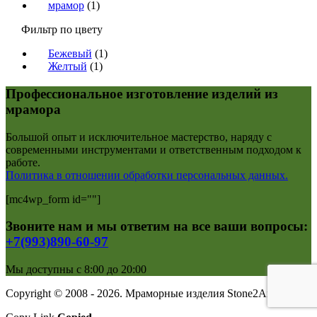
мрамор
(1)
Фильтр по цвету
Бежевый
(1)
Желтый
(1)
Профессиональное изготовление изделий из
мрамора
Большой опыт и исключительное мастерство, наряду с
современными инструментами и ответственным подходом к
работе.
Политика в отношении обработки персональных данных.
[mc4wp_form id=""]
Звоните нам и мы ответим на все ваши вопросы:
+7(993)890-60-97
Мы доступны с 8:00 до 20:00
Copyright © 2008 - 2026. Мраморные изделия Stone2Art.