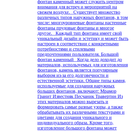
фонтан каменный может служить центром
внимания для встреч и мероприятий на
свежем воздухе. Существует множество
различных типов наружных фонтанов, в том
числе: многоуровневые фонтаны настенные
фонтаны прудовые фонтаны и многое
другое. Каждый тип фонтана имеет свой
уникальный дизайн и эстетику и может быть
настроен в соответствии с конкретными
потребностями и стилевыми
предпочтениями пользователя. Большой
фонтан каменный Когда дело доходит до
материалов, используемых для изготовления
фонтанов, камень является популярным
выбором из-за его долговечности и
естественной эстетики. Общие типы камня,
используемые для создания наружных
больших фонтанов, включают: Мрамор
Гранит Известняк Песчаник Травертин Из
этих материалов можно вырезать и
формировать самые разные узоры, а также
обрабатывать их различными текстурами и
цветами для создания уникального и
индивидуального образа. Кроме того,
изготовление большого фонтана может