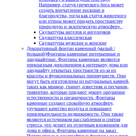
Например, статуя греческого бога может
создать впечатление роскоши и
благородства, тогда как статуя животного
или птицы может придать пространству
природную и экзотическую атмосферу.
Скульптуры ангелов и ангелочков
Скульптура классическая
Скульптуры мужские и женские
Декоративный фонтан каменный (малый /
большой)
Фонтаны каменные интерьерные и
ландшафтные. Фонтаны каменные являются
прекрасным дополнением к интерьеру дома или
ландшафту открытых пространств из-за их
красоты и функциональных преимуществ. Они
могут быть изготовлены из натуральных камней,
таких как мрамор, гранит, известняк и песчаник,
травертин, которые придают декору ощущение
естественности и органичности. Фонтаны
каменные создают спокойную атмосферу,
улучшают качество воздуха и повышают
привлекательность недвижимости. Они также
являются источником расслабления и снятия
стресса, что делает их отличным вложением для
дома и офиса. Фонтаны каменные на заказ
Интерьерные и ландшафтные фонтаны из камня