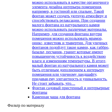
можно использовать в качестве органичного
элемента дизайна интерьера помещения,
например, в гостиной или спальне. Такой
фонтан может создать уютную атмосферу и
способствовать релаксации. При создании
малого фонтана из натурального камня
можно использовать различные материалы.
Например, для создания фонтана внутри
помещения можно использовать мрамор,
оникс, известняк и травертин. Для уличных
фонтанов подойдут такие камни, как габбро,
базальт, песчаник, гранит которые имеют
повышенную устойчивость к воздействию
влаги и изменениям температуры. В итоге,
малый фонтан из натурального камня может
быть отличным дополнением к интерьеру
помещения или уличному ландшафту,
придавая ему элегантность и уникальность.
Не стоит забывать, что…
Фонтан садовый пристенный и интерьерные
фонтаны
Каменная чаша для фонтана
Фильтр по материалу