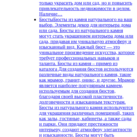
только украсить дом или сад, но и повысить
привлекательность недвижимости в целом.
Наличие…
Бюсты
Бюсты из камня натурального на ваш
выбор. Элементы декор для интерьера дома
или сада. Бюсты из натурального камня
могут стать украшением интерьера дома или
сада, придавая им уникальную атмосферу и
изысканный вид. Каждый бюст — это
уникальное произведение искусства, которое
требует профессиональных навыков и
таланта. Бюсты из камня – пример из
каталога Для создания бюстов используются
различные виды натурального камня, такие
как мрамор, гранит, оникс, и другие. Мрамор
является наиболее популярным камнем,
используемым для создания бюстов,
благодаря своей высокой пластичности,
долговечности и изысканным текстурам.
Бюсты из натурального камня используются
для украшения различных помещений, таких
как залы, гостиные, кабинеты, а также сады
и парки. Они придают престижности
интерьеру, создают атмосферу элегантности
и изысканности. Бюсты могут быть