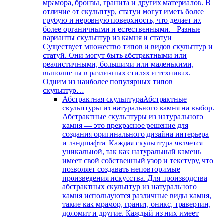
мрамора, бронзы, гранита и других материалов. В
отличие от скульптур, статуи могут иметь более
грубую и неровную поверхность, что делает их
более органичными и естественными. Разные
варианты скульптур из камня и статуи
Существует множество типов и видов скульптур и
статуй. Они могут быть абстрактными или
реалистичными, большими или маленькими,
выполнены в различных стилях и техниках.
Одним из наиболее популярных типов
скульптур…
Абстрактная скульптура
Абстрактные
скульптуры из натурального камня на выбор.
Абстрактные скульптуры из натурального
камня — это прекрасное решение для
создания оригинального дизайна интерьера
и ландшафта. Каждая скульптура является
уникальной, так как натуральный камень
имеет свой собственный узор и текстуру, что
позволяет создавать неповторимые
произведения искусства. Для производства
абстрактных скульптур из натурального
камня используются различные виды камня,
такие как мрамор, гранит, оникс, травертин,
доломит и другие. Каждый из них имеет