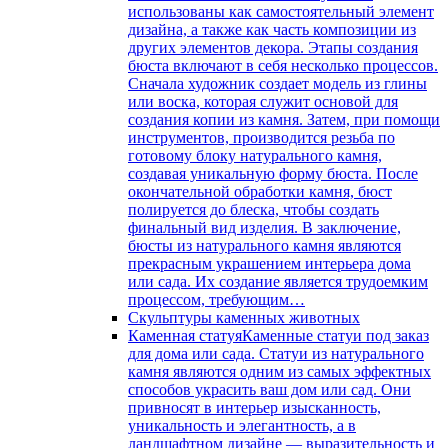
использованы как самостоятельный элемент
дизайна, а также как часть композиции из
других элементов декора. Этапы создания
бюста включают в себя несколько процессов.
Сначала художник создает модель из глины
или воска, которая служит основой для
создания копии из камня. Затем, при помощи
инструментов, производится резьба по
готовому блоку натурального камня,
создавая уникальную форму бюста. После
окончательной обработки камня, бюст
полируется до блеска, чтобы создать
финальный вид изделия. В заключение,
бюсты из натурального камня являются
прекрасным украшением интерьера дома
или сада. Их создание является трудоемким
процессом, требующим…
Скульптуры каменных животных
Каменная статуя
Каменные статуи под заказ
для дома или сада. Статуи из натурального
камня являются одним из самых эффектных
способов украсить ваш дом или сад. Они
привносят в интерьер изысканность,
уникальность и элегантность, а в
ландшафтном дизайне — выразительность и