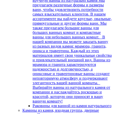
вручную ванны из натурально камня Мы
предлагаем различные формы и размеры
ванн, чтобы удовлетворить потребности
самых взыскательных клиентов. В нашем
ассортименте вы найдете круглые, овальные,
прямоугольные и другие формы ванн. Мы
также предлагаем большие ванны для
больших ванных комнат и компактные
ванны для небольших ванных комнат. В
нашей компании вы можете заказать ванну
из разных видов камня: мрамора, гранита,
оникса и травертина. Каждый из этих
материалов имеет свои уникальные свойства
и привлекательный внешний вид. Ванны из
мрамора и гранита характеризуются
надежностью и долговечностью, а
ониксовые и травертиновые ванны создают
неповторимую атмосферу и подчеркивают
элегантность вашей ванной комнаты.
Выбирайте ванны из натурального камня от
компании и наслаждайтесь роскошью и
красотой, которую они приносят в вашу
ванную комнату!
Раковины для ванной из камня натурального
Камины из камня, входная группа, дверные