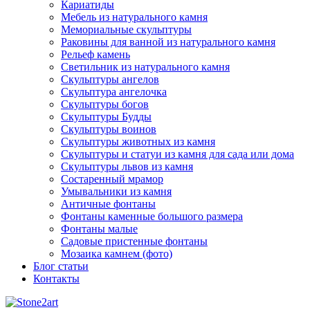
Кариатиды
Мебель из натурального камня
Мемориальные скульптуры
Раковины для ванной из натурального камня
Рельеф камень
Светильник из натурального камня
Скульптуры ангелов
Скульптура ангелочка
Скульптуры богов
Скульптуры Будды
Скульптуры воинов
Скульптуры животных из камня
Скульптуры и статуи из камня для сада или дома
Скульптуры львов из камня
Состаренный мрамор
Умывальники из камня
Античные фонтаны
Фонтаны каменные большого размера
Фонтаны малые
Садовые пристенные фонтаны
Мозаика камнем (фото)
Блог статьи
Контакты