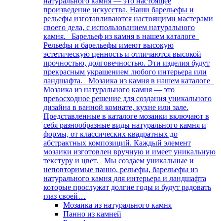
натурального камня — это настоящее
произведение искусства. Наши барельефы и
рельефы изготавливаются настоящими мастерами
своего дела, с использованием натурального
камня. Барельеф из камня в нашем каталоге
Рельефы и барельефы имеют высокую
эстетическую ценность и отличаются высокой
прочностью, долговечностью. Эти изделия будут
прекрасным украшением любого интерьера или
ландшафта. Мозаика из камня в нашем каталоге
Мозаика из натурального камня — это
превосходное решение для создания уникального
дизайна в ванной комнате, кухне или зале.
Представленные в каталоге мозаики включают в
себя разнообразные виды натурального камня и
формы, от классических квадратных до
абстрактных композиций. Каждый элемент
мозаики изготовлен вручную и имеет уникальную
текстуру и цвет. Мы создаем уникальные и
неповторимые панно, рельефы, барельефы из
натурального камня для интерьера и ландшафта
которые прослужат долгие годы и будут радовать
глаз своей…
Мозаика из натурального камня
Панно из камней