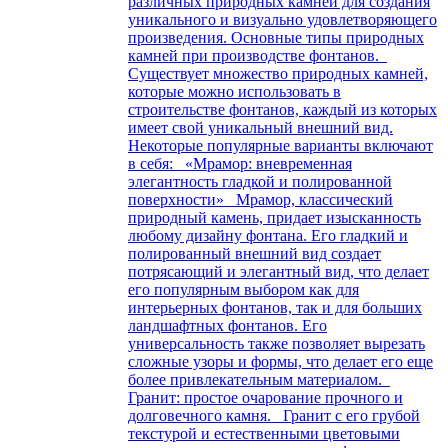
различных природных камней для создания
уникального и визуально удовлетворяющего
произведения. Основные типы природных
камней при производстве фонтанов.
Существует множество природных камней,
которые можно использовать в
строительстве фонтанов, каждый из которых
имеет свой уникальный внешний вид.
Некоторые популярные варианты включают
в себя: «Мрамор: вневременная
элегантность гладкой и полированной
поверхности» Мрамор, классический
природный камень, придает изысканность
любому дизайну фонтана. Его гладкий и
полированный внешний вид создает
потрясающий и элегантный вид, что делает
его популярным выбором как для
интерьерных фонтанов, так и для больших
ландшафтных фонтанов. Его
универсальность также позволяет вырезать
сложные узоры и формы, что делает его еще
более привлекательным материалом.
Гранит: простое очарование прочного и
долговечного камня. Гранит с его грубой
текстурой и естественными цветовыми