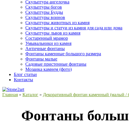
Скульптура ангелочка
Скульптуры богов
Скульптуры Будды
Скульптуры воинов
Скульптуры животных из камня
Скульптуры и статуи из камня для сада или дома
Скульптуры львов из камня
Состаренный мрамор
Умывальники из камня
Античные фонтаны
Фонтаны каменные большого размера
Фонтаны малые
Садовые пристенные фонтаны
Мозаика камнем (фото)
Блог статьи
Контакты
Главная
»
Каталог
»
Декоративный фонтан каменный (малый / 
Фонтаны больши