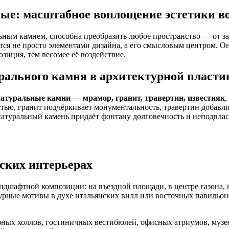
ые: масштабное воплощение эстетики в
ьным камнем, способна преобразить любое пространство — от за
тся не просто элементами дизайна, а его смысловым центром. 
зиция, тем весомее её воздействие.
урального камня в архитектурной пласти
натуральные камни
—
мрамор, гранит, травертин, известняк
,
стью, гранит подчёркивает монументальность, травертин добавля
атуральный камень придаёт фонтану долговечность и неподвлас
дских интерьерах
ндшафтной композиции: на въездной площади, в центре газона, 
рные мотивы в духе итальянских вилл или восточных павильонов.
ных холлов, гостиничных вестибюлей, офисных атриумов, музее