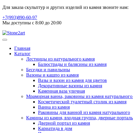
Для заказа скульптур и других изделий из камня звоните нам:
+7(993)890-60-97
Мы доступны с 8:00 до 20:00
Главная
Каталог
Лестницы из натурального камня
Балюстрады и балясины из камня
Беседки и павильоны
Вазоны и кашпо из камня
Вазы и вазон из камня для цветов
Декоративные вазоны из камня
Каменная ваза уличная
Мраморная ванна, раковины из камня натурального
Косметический туалетный столик из камня
Ванна из камня
Раковины для ванной из камня натурального
Камины из камня, входная группа, дверные портал
Дверной портал из камня
Кариатида в дом