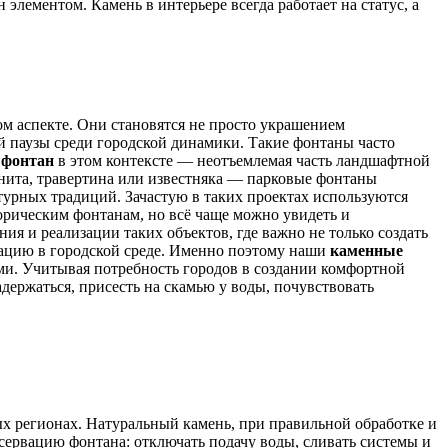
элементом. Камень в интерьере всегда работает на статус, а
м аспекте. Они становятся не просто украшением
й паузы среди городской динамики. Такие фонтаны часто
фонтан
в этом контексте — неотъемлемая часть ландшафтной
нита, травертина или известняка — парковые фонтаны
турных традиций. Зачастую в таких проектах используются
рическим фонтанам, но всё чаще можно увидеть и
я и реализации таких объектов, где важно не только создать
ацию в городской среде. Именно поэтому наши
каменные
ми. Учитывая потребность городов в создании комфортной
держаться, присесть на скамью у воды, почувствовать
ых регионах. Натуральный камень, при правильной обработке и
сервацию фонтана: отключать подачу воды, сливать системы и