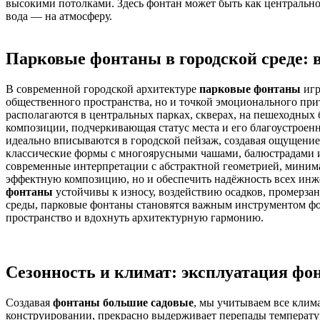
высокими потолками. Здесь фонтан может быть как центральной
вода — на атмосферу.
Парковые фонтаны в городской среде: в
В современной городской архитектуре
парковые фонтаны
игр
общественного пространства, но и точкой эмоционального при
располагаются в центральных парках, скверах, на пешеходных 
композиции, подчеркивающая статус места и его благоустроен
идеально вписываются в городской пейзаж, создавая ощущение
классические формы с многоярусными чашами, балюстрадами 
современные интерпретации с абстрактной геометрией, миним
эффектную композицию, но и обеспечить надёжность всех инж
фонтаны
устойчивы к износу, воздействию осадков, промерза
среды, парковые фонтаны становятся важным инструментом фор
пространство и вдохнуть архитектурную гармонию.
Сезонность и климат: эксплуатация фон
Создавая
фонтаны большие садовые
, мы учитываем все клим
конструировании, прекрасно выдерживает перепады температур