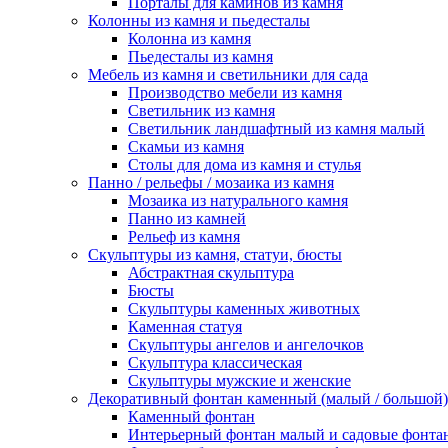
Порталы для каминов из камня
Колонны из камня и пьедесталы
Колонна из камня
Пьедесталы из камня
Мебель из камня и светильники для сада
Производство мебели из камня
Светильник из камня
Светильник ландшафтный из камня малый
Скамьи из камня
Столы для дома из камня и стулья
Панно / рельефы / мозаика из камня
Мозаика из натурального камня
Панно из камней
Рельеф из камня
Скульптуры из камня, статуи, бюсты
Абстрактная скульптура
Бюсты
Скульптуры каменных животных
Каменная статуя
Скульптуры ангелов и ангелочков
Скульптура классическая
Скульптуры мужские и женские
Декоративный фонтан каменный (малый / большой)
Каменный фонтан
Интерьерный фонтан малый и садовые фонта