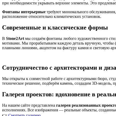
при необходимости укрывать верхние элементы. Это продлевает
Фонтаны интерьерные
требуют минимального обслуживания, 
расположение относительно климатических установок.
Современные и классические формы
В
Stone2Art
мы создаём фонтаны любого художественного сти
мотивами. Мы прорабатываем каждую деталь вручную, чтобы 
плавными линиями, акцентом на фактуру камня и световую арх
Сотрудничество с архитекторами и диз
Мы открыты к совместной работе с архитектурными бюро, сту
техническое решение, подберём камень, создадим 3D-модель, п
Галерея проектов: вдохновение в реаль
На нашем сайте представлена
галерея реализованных проект
исполнениях. Все изображения — реальные объекты, созданные
👉
Смотреть галерею