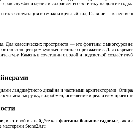
 срок службы изделия и сохраняет его эстетику на долгие годы.
и их эксплуатация возможна круглый год. Главное — качествен
ля. Для классических пространств — это фонтаны с многоуров
фонтан стал центром художественного притяжения. Для соврем
итектуру. Камень в сочетании с водой и подсветкой создаёт гл
айнерами
диями ландшафтного дизайна и частными архитекторами. Опира
росчитаем нагрузку, водообмен, освещение и реализуем проект п
ности
ов
, в которой вы найдёте как
фонтаны большие садовые
, так и
 мастерами Stone2Art: