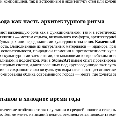
 композицией, так и встроенным в архитектуру стен или колонн 
ода как часть архитектурного ритма
ают важнейшую роль как в функциональном, так и в эстетическо
тяжения — местом отдыха, визуального комфорта, архитектурно
бульварах или перед зданиями культурного значения.
Каменный 
ность. Выполненные из натуральных материалов — мрамора, гра
 основательности, природной гармонии и преемственности куль
и скульптурными элементами, отсылающими к европейским исто
ализмом и подсветкой. Мы в
Stone2Art
имеем опыт проектировани
енерных систем, адаптированных под круглогодичную эксплуат
нию и сохраняют свою визуальную выразительность десятилетия
мирования облика современного города — места, где хочется за
танов в холодное время года
атические особенности эксплуатации в средней полосе и северн
. Тем не менее, на зимний период рекомендуется проводить кон