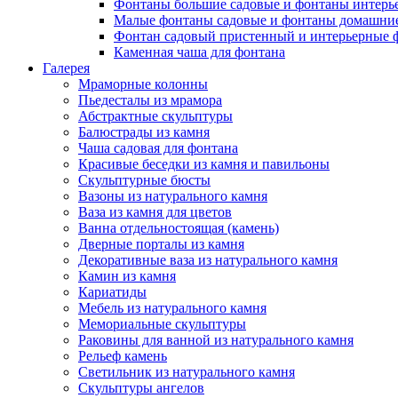
Фонтаны большие садовые и фонтаны интерь
Малые фонтаны садовые и фонтаны домашние
Фонтан садовый пристенный и интерьерные 
Каменная чаша для фонтана
Галерея
Мраморные колонны
Пьедесталы из мрамора
Абстрактные скульптуры
Балюстрады из камня
Чаша садовая для фонтана
Красивые беседки из камня и павильоны
Скульптурные бюсты
Вазоны из натурального камня
Ваза из камня для цветов
Ванна отдельностоящая (камень)
Дверные порталы из камня
Декоративные ваза из натурального камня
Камин из камня
Кариатиды
Мебель из натурального камня
Мемориальные скульптуры
Раковины для ванной из натурального камня
Рельеф камень
Светильник из натурального камня
Скульптуры ангелов