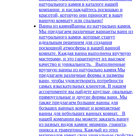
натурального камня в каталоге нашей
компании и наслаждайтесь роскошью и
красотой, которую они приносят в вашу
ванную комнату или спальню!
Ванна из камня
Ванны из натурально камня.
Мы предлагаем различные варианты ванн из
натурального камня, которые станут
идеальным решением для создания
роскошной атмосферы в вашей ванной
комнате. Каждая ванна выполнена вручную
мастерами, и это гарантирует их высокое
качество и уникальность. Выполненные
вручную ванны из натурально камня Мы
предлагаем различные формы и размеры
ванн, чтобы удовлетворить потребности
самых взыскательных клиентов. В нашем
ассортименте вы найдете круглые, овальные,
прямоугольные и другие формы ванн. Мы
также предлагаем большие ванны для
больших ванных комнат и компактные
ванны для небольших ванных комнат. В
нашей компании вы можете заказать ванну
из разных видов камня: мрамора, гранита,
оникса и травертина. Каждый из этих
материалов имеет свои уникальные свойства