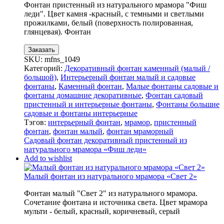
Фонтан пристенный из натурального мрамора "Фиш
леди". Цвет камня -красный, с темными и светлыми
прожилками, белый (поверхность полированная,
глянцевая). Фонтан
Заказать
SKU:
mfns_1049
Категорий:
Декоративный фонтан каменный (малый /
большой)
,
Интерьерный фонтан малый и садовые
фонтаны
,
Каменный фонтан
,
Малые фонтаны садовые и
фонтаны домашние декоративные
,
Фонтан садовый
пристенный и интерьерные фонтаны
,
Фонтаны большие
садовые и фонтаны интерьерные
Тэгов:
интерьерный фонтан
,
мрамор
,
пристенный
фонтан
,
фонтан малый
,
фонтан мраморный
Садовый фонтан декоративный пристенный из
натурального мрамора «Фиш леди»
Add to wishlist
Малый фонтан из натурального мрамора «Свет 2»
Фонтан малый "Свет 2" из натурального мрамора.
Сочетание фонтана и источника света. Цвет мрамора
мульти - белый, красный, коричневый, серый