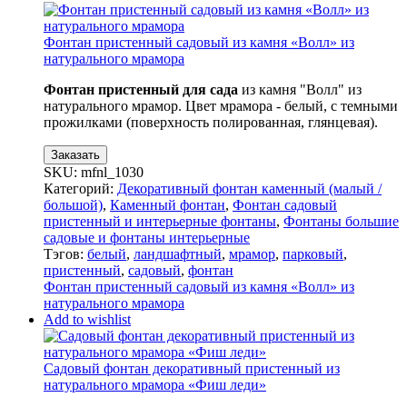
Фонтан пристенный садовый из камня «Волл» из
натурального мрамора
Фонтан пристенный для сада
из камня "Волл" из
натурального мрамор. Цвет мрамора - белый, с темными
прожилками (поверхность полированная, глянцевая).
Заказать
SKU:
mfnl_1030
Категорий:
Декоративный фонтан каменный (малый /
большой)
,
Каменный фонтан
,
Фонтан садовый
пристенный и интерьерные фонтаны
,
Фонтаны большие
садовые и фонтаны интерьерные
Тэгов:
белый
,
ландшафтный
,
мрамор
,
парковый
,
пристенный
,
садовый
,
фонтан
Фонтан пристенный садовый из камня «Волл» из
натурального мрамора
Add to wishlist
Садовый фонтан декоративный пристенный из
натурального мрамора «Фиш леди»