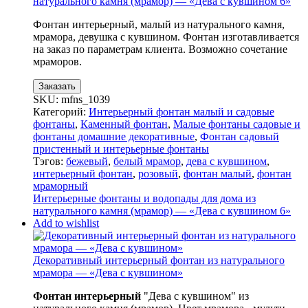
натурального камня (мрамор) — «Дева с кувшином 6»
Фонтан интерьерный, малый из натурального камня,
мрамора, девушка с кувшином. Фонтан изготавливается
на заказ по параметрам клиента. Возможно сочетание
мраморов.
Заказать
SKU:
mfns_1039
Категорий:
Интерьерный фонтан малый и садовые
фонтаны
,
Каменный фонтан
,
Малые фонтаны садовые и
фонтаны домашние декоративные
,
Фонтан садовый
пристенный и интерьерные фонтаны
Тэгов:
бежевый
,
белый мрамор
,
дева с кувшином
,
интерьерный фонтан
,
розовый
,
фонтан малый
,
фонтан
мраморный
Интерьерные фонтаны и водопады для дома из
натурального камня (мрамор) — «Дева с кувшином 6»
Add to wishlist
Декоративный интерьерный фонтан из натурального
мрамора — «Дева с кувшином»
Фонтан интерьерный
"Дева с кувшином" из