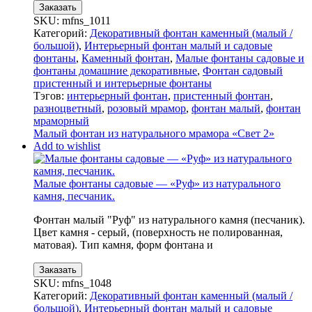
Заказать
SKU:
mfns_1011
Категорий:
Декоративный фонтан каменный (малый /
большой)
,
Интерьерный фонтан малый и садовые
фонтаны
,
Каменный фонтан
,
Малые фонтаны садовые и
фонтаны домашние декоративные
,
Фонтан садовый
пристенный и интерьерные фонтаны
Тэгов:
интерьерный фонтан
,
пристенный фонтан
,
разноцветный
,
розовый мрамор
,
фонтан малый
,
фонтан
мраморный
Малый фонтан из натурального мрамора «Свет 2»
Add to wishlist
Малые фонтаны садовые — «Руф» из натурального
камня, песчаник.
Фонтан малый "Руф" из натурального камня (песчаник).
Цвет камня - серый, (поверхность не полированная,
матовая). Тип камня, форм фонтана и
Заказать
SKU:
mfns_1048
Категорий:
Декоративный фонтан каменный (малый /
большой)
,
Интерьерный фонтан малый и садовые