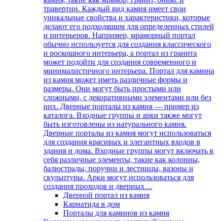
травертин. Каждый вид камня имеет свои
уникальные свойства и характеристики, которые
делают его подходящим для определенных стилей
и интерьеров. Например, мраморный портал
обычно используется для создания классического
и роскошного интерьера, а портал из гранита
может подойти для создания современного и
минималистичного интерьера. Портал для камина
из камня может иметь различные формы и
размеры. Они могут быть простыми или
сложными, с декоративными элементами или без
них. Дверные порталы из камня — пример из
каталога. Входные группы и арки также могут
быть изготовлены из натурального камня.
Дверные порталы из камня могут использоваться
для создания красивых и элегантных входов в
здания и дома. Входные группы могут включать в
себя различные элементы, такие как колонны,
балюстрады, поручни и лестницы, вазоны и
скульптуры. Арки могут использоваться для
создания проходов и дверных…
Дверной портал из камня
Кариатида в дом
Порталы для каминов из камня