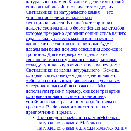
натурального камня. Каждое изделие имеет свой
уникальный дизайн и отличается от других.
Светильники из натурального камня — это
уникальное сочетание красоты и
функциональности. В нашей категории вы
найдете светильники в форме фонарных столбов,
которые прекрасно дополнят общий стиль вашего
сада. Также у нас есть маленькие наземные
ландшафтные светильники, которые будут
идеальным решением для освещения дорожек и
тропинок. Для интерьера мы предлагаем
светильники из натурального камня, которые
создадут уникальную атмосферу в вашем доме.
Светильники из камня натурального Камень,
который мы используем для создания нашей
мебели и светильников, является натуральным
материалом высочайшего качества. Мы
используем гранит, мрамор, оникс и травертин,
которые отличаются своей прочностью,
устойчивостью к различным воздействиям и
красотой. Выбор камня зависит от ваших
предпочтений и целей,…
Производство мебели из камня
Мебель из
натурального камня. Мебель из
натурального камня для сада является одним