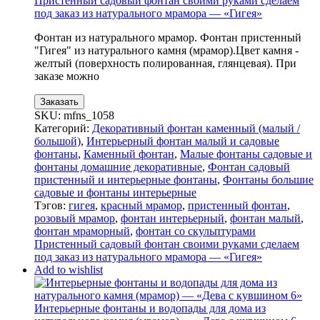
Пристенный садовый фонтан своими руками сделаем
под заказ из натурального мрамора — «Гигея»
Фонтан из натурального мрамор. Фонтан пристенный
"Гигея" из натурального камня (мрамор).Цвет камня -
желтый (поверхность полированная, глянцевая). При
заказе можно
Заказать
SKU:
mfns_1058
Категорий:
Декоративный фонтан каменный (малый /
большой)
,
Интерьерный фонтан малый и садовые
фонтаны
,
Каменный фонтан
,
Малые фонтаны садовые и
фонтаны домашние декоративные
,
Фонтан садовый
пристенный и интерьерные фонтаны
,
Фонтаны большие
садовые и фонтаны интерьерные
Тэгов:
гигея
,
красный мрамор
,
пристенный фонтан
,
розовый мрамор
,
фонтан интерьерный
,
фонтан малый
,
фонтан мраморный
,
фонтан со скульптурами
Пристенный садовый фонтан своими руками сделаем
под заказ из натурального мрамора — «Гигея»
Add to wishlist
Интерьерные фонтаны и водопады для дома из