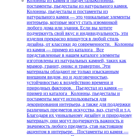
Колонны из камня и пьедесталы
Колонны,
постаменты, пьедесталы из натурального камня.
Колонны, пьедесталы и постаменты из
натурального камня — это уникальные элементы
интерьера, которые могут стать изюминкой
любого дома или здания. Если вы хотите
подчеркнуть свой вкус и индивидуальность, эти
изделия прекрасно впишутся в любой стиль
дизайна, от классики до современности. Колонны
из камня — пример из каталога Все
представленные в нашем каталоге элементы
изготовлены из натуральных камней, таких как
мрамор, гранит, оникс и травертин. Эти
материалы обладают не только изысканным
внешним видом, но и долговечностью,
устойчивостью к воздействию времени и
природных факторов. Пьедестал из камня —
пример из каталога Колонны, пьедесталы и
постаменты могут использоваться для
декорирования интерьера, а также для поддержки
различных предметов искусства, ваз, статуй и т.д.
Благодаря их уникальному дизайну и природному
материалу, они могут подчеркнуть важность и
значимость любого предмета, став настоящим
акцентом в интерьере. Постаменты из камня —