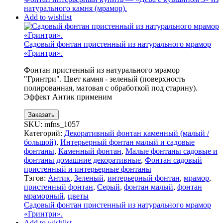
натурального камня (мрамор).
Add to wishlist
Садовый фонтан пристенный из натурального мрамор
«Гринтри».
Фонтан пристенный из натурального мрамор
"Гринтри". Цвет камня - зеленый (поверхность
полированная, матовая с обработкой под старину).
Эффект Антик применим
Заказать
SKU:
mfns_1057
Категорий:
Декоративный фонтан каменный (малый /
большой)
,
Интерьерный фонтан малый и садовые
фонтаны
,
Каменный фонтан
,
Малые фонтаны садовые и
фонтаны домашние декоративные
,
Фонтан садовый
пристенный и интерьерные фонтаны
Тэгов:
Антик
,
Зеленый
,
интерьерный фонтан
,
мрамор
,
пристенный фонтан
,
Серый
,
фонтан малый
,
фонтан
мраморный
,
цветы
Садовый фонтан пристенный из натурального мрамор
«Гринтри».
Add to wishlist