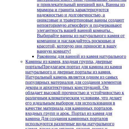
и привлекательный внешний вид. Ванны из
мрамора и гранита характеризуются
надежностью и долговечностью, а
ониксовые и травертиновые ванны создают
неповторимую атмосферу и подчеркивают
элегантность вашей ванной комнаты.
Выбирайте ванны из натурального камня от
компании и наслаждайтесь роскошью и
красотой, которую они приносят в вашу
ванную комнату!
Раковины для ванной из камня натурального
Камины из камня, входная группа, дверные
порталы
Предлагаем портал для камина из камня
натурального и дверные порталы из камня.
Натуральный камень является одним из самых
популярных материалов для создания элементов
декора и архитектурных конструкций. Он
обладает высокой прочностью и устойчивостью к
различным климатическим условиям, что делает
его идеальным выбором для использования в
качестве материала для каминных порталов,
входных групп и арок. Портал из камня для
камина Для создания каминных порталов
используются различные виды натурального
камня, такие как мрамор, гранит, оникс и