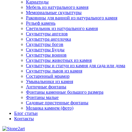
Кариатиды
Мебель из натурального камня
Мемориальные скульптуры
Раковины для ванной из натурального камня
Рельеф камень
Светильник из натурального камня
Скульптуры ангелов
Скульптура ангелочка
Скульптуры богов
Скульптуры Будды
Скульптуры воинов
Скульптуры животных из камня
Скульптуры и статуи из камня для сада или дома
Скульптуры львов из камня
Состаренный мрамор
Умывальники из камня
Античные фонтаны
Фонтаны каменные большого размера
Фонтаны малые
Садовые пристенные фонтаны
Мозаика камнем (фото)
Блог статьи
Контакты