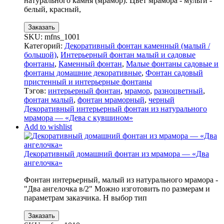
натурального камня (мрамор). Цвет мрамора - мульти -
белый, красный,
Заказать
SKU:
mfns_1001
Категорий:
Декоративный фонтан каменный (малый /
большой)
,
Интерьерный фонтан малый и садовые
фонтаны
,
Каменный фонтан
,
Малые фонтаны садовые и
фонтаны домашние декоративные
,
Фонтан садовый
пристенный и интерьерные фонтаны
Тэгов:
интерьерный фонтан
,
мрамор
,
разноцветный
,
фонтан малый
,
фонтан мраморный
,
черный
Декоративный интерьерный фонтан из натурального
мрамора — «Дева с кувшином»
Add to wishlist
Декоративный домашний фонтан из мрамора — «Два
ангелочка»
Фонтан интерьерный, малый из натурального мрамора -
"Два ангелочка в/2" Можно изготовить по размерам и
параметрам заказчика. Н выбор тип
Заказать