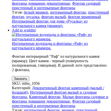
фонтаны домашние декоративные
,
Фонтан садовый
пристенный и интерьерные фонтаны
Тэгов:
белый мрамор
,
интерьерный фонтан
,
пристенный
фонтан
,
русалка
,
фонтан малый
,
фонтан мраморный
Интерьерный фонтан для дома «Русалка» из
натурального камня (мрамор).
Add to wishlist
Интерьерные водопады и фонтаны «Раф» из
натурального мрамора.
Фонтан интерьерный "Раф" из натурального камня
(мрамор). Цвет камня - черный (поверхность
полированная, глянцевая). В данной лоте представлено
2 фонтана,
Заказать
SKU:
mfns_1056
Категорий:
Декоративный фонтан каменный (малый /
большой)
,
Интерьерный фонтан малый и садовые
фонтаны
,
Каменный фонтан
,
Малые фонтаны садовые и
фонтаны домашние декоративные
,
Фонтан садовый
пристенный и интерьерные фонтаны
Тэгов:
интерьерный фонтан
,
мрамор
,
пристенный