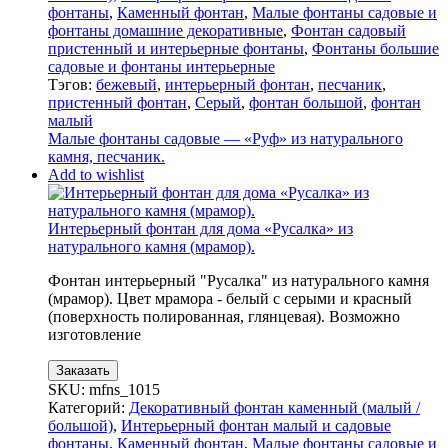
фонтаны
,
Каменный фонтан
,
Малые фонтаны садовые и
фонтаны домашние декоративные
,
Фонтан садовый
пристенный и интерьерные фонтаны
,
Фонтаны большие
садовые и фонтаны интерьерные
Тэгов:
бежевый
,
интерьерный фонтан
,
песчаник
,
пристенный фонтан
,
Серый
,
фонтан большой
,
фонтан
малый
Малые фонтаны садовые — «Руф» из натурального
камня, песчаник.
Add to wishlist
Интерьерный фонтан для дома «Русалка» из
натурального камня (мрамор).
Фонтан интерьерный "Русалка" из натурального камня
(мрамор). Цвет мрамора - белый с серыми и красный
(поверхность полированная, глянцевая). Возможно
изготовление
Заказать
SKU:
mfns_1015
Категорий:
Декоративный фонтан каменный (малый /
большой)
,
Интерьерный фонтан малый и садовые
фонтаны
,
Каменный фонтан
,
Малые фонтаны садовые и