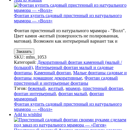
Фонтан купить садовый пристенный из натурального
мрамора — «Волл»
Фонтан пристенный из натурального мрамора - "Волл".
Цвет камня -желтый (поверхность не полированная,
матовая). Возможен как интерьерный вариант так и
Заказать
SKU:
mfns_1053
Категорий:
Декоративный фонтан каменный (малый /
большой)
,
Интерьерный фонтан малый и садовые
фонтаны
,
Каменный фонтан
,
Малые фонтаны садовые и
фонтаны домашние декоративные
,
Фонтан садовый
пристенный и интерьерные фонтаны
Тэгов:
бежевый
,
желтый
,
мрамор
,
пристенный фонтан
,
фонтан интерьерный
,
фонтан малый
,
фонтан
мраморный
Фонтан купить садовый пристенный из натурального
мрамора — «Волл»
Add to wishlist