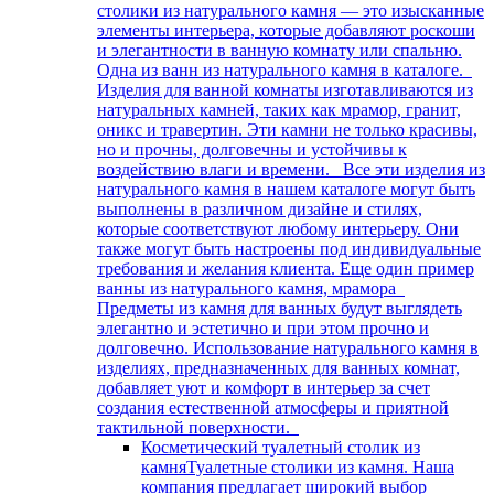
столики из натурального камня — это изысканные
элементы интерьера, которые добавляют роскоши
и элегантности в ванную комнату или спальню.
Одна из ванн из натурального камня в каталоге.
Изделия для ванной комнаты изготавливаются из
натуральных камней, таких как мрамор, гранит,
оникс и травертин. Эти камни не только красивы,
но и прочны, долговечны и устойчивы к
воздействию влаги и времени. Все эти изделия из
натурального камня в нашем каталоге могут быть
выполнены в различном дизайне и стилях,
которые соответствуют любому интерьеру. Они
также могут быть настроены под индивидуальные
требования и желания клиента. Еще один пример
ванны из натурального камня, мрамора
Предметы из камня для ванных будут выглядеть
элегантно и эстетично и при этом прочно и
долговечно. Использование натурального камня в
изделиях, предназначенных для ванных комнат,
добавляет уют и комфорт в интерьер за счет
создания естественной атмосферы и приятной
тактильной поверхности.
Косметический туалетный столик из
камня
Туалетные столики из камня. Наша
компания предлагает широкий выбор