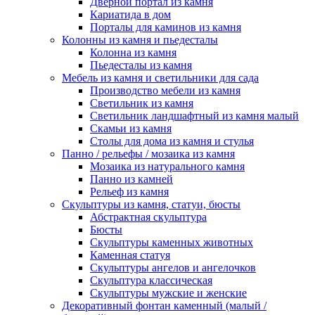
Дверной портал из камня
Кариатида в дом
Порталы для каминов из камня
Колонны из камня и пьедесталы
Колонна из камня
Пьедесталы из камня
Мебель из камня и светильники для сада
Производство мебели из камня
Светильник из камня
Светильник ландшафтный из камня малый
Скамьи из камня
Столы для дома из камня и стулья
Панно / рельефы / мозаика из камня
Мозаика из натурального камня
Панно из камней
Рельеф из камня
Скульптуры из камня, статуи, бюсты
Абстрактная скульптура
Бюсты
Скульптуры каменных животных
Каменная статуя
Скульптуры ангелов и ангелочков
Скульптура классическая
Скульптуры мужские и женские
Декоративный фонтан каменный (малый /