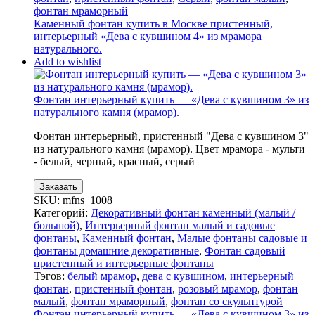
фонтан мраморный
Каменный фонтан купить в Москве пристенный,
интерьерный «Дева с кувшином 4» из мрамора
натурального.
Add to wishlist
Фонтан интерьерный купить — «Дева с кувшином 3» из
натурального камня (мрамор).
Фонтан интерьерный, пристенный "Дева с кувшином 3"
из натурального камня (мрамор). Цвет мрамора - мульти
- белый, черный, красный, серый
Заказать
SKU:
mfns_1008
Категорий:
Декоративный фонтан каменный (малый /
большой)
,
Интерьерный фонтан малый и садовые
фонтаны
,
Каменный фонтан
,
Малые фонтаны садовые и
фонтаны домашние декоративные
,
Фонтан садовый
пристенный и интерьерные фонтаны
Тэгов:
белый мрамор
,
дева с кувшином
,
интерьерный
фонтан
,
пристенный фонтан
,
розовый мрамор
,
фонтан
малый
,
фонтан мраморный
,
фонтан со скульптурой
Фонтан интерьерный купить — «Дева с кувшином 3» из