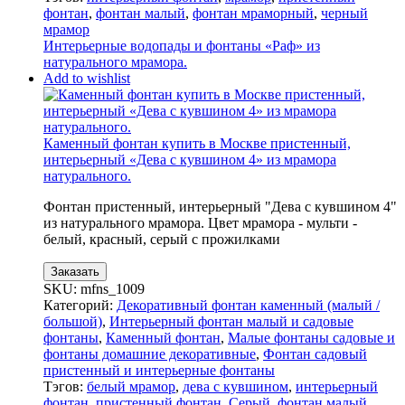
фонтан
,
фонтан малый
,
фонтан мраморный
,
черный
мрамор
Интерьерные водопады и фонтаны «Раф» из
натурального мрамора.
Add to wishlist
Каменный фонтан купить в Москве пристенный,
интерьерный «Дева с кувшином 4» из мрамора
натурального.
Фонтан пристенный, интерьерный "Дева с кувшином 4"
из натурального мрамора. Цвет мрамора - мульти -
белый, красный, серый с прожилками
Заказать
SKU:
mfns_1009
Категорий:
Декоративный фонтан каменный (малый /
большой)
,
Интерьерный фонтан малый и садовые
фонтаны
,
Каменный фонтан
,
Малые фонтаны садовые и
фонтаны домашние декоративные
,
Фонтан садовый
пристенный и интерьерные фонтаны
Тэгов:
белый мрамор
,
дева с кувшином
,
интерьерный
фонтан
,
пристенный фонтан
,
Серый
,
фонтан малый
,