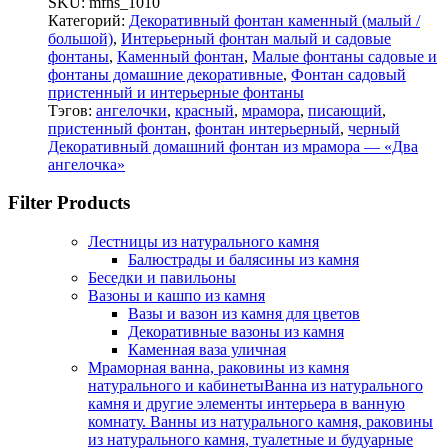
SKU:
mfns_1010
Категорий:
Декоративный фонтан каменный (малый /
большой)
,
Интерьерный фонтан малый и садовые
фонтаны
,
Каменный фонтан
,
Малые фонтаны садовые и
фонтаны домашние декоративные
,
Фонтан садовый
пристенный и интерьерные фонтаны
Тэгов:
ангелочки
,
красный
,
мрамора
,
писающий
,
пристенный фонтан
,
фонтан интерьерный
,
черный
Декоративный домашний фонтан из мрамора — «Два
ангелочка»
Filter Products
Лестницы из натурального камня
Балюстрады и балясины из камня
Беседки и павильоны
Вазоны и кашпо из камня
Вазы и вазон из камня для цветов
Декоративные вазоны из камня
Каменная ваза уличная
Мраморная ванна, раковины из камня
натурального и кабинеты
Ванна из натурального
камня и другие элементы интерьера в ванную
комнату. Ванны из натурального камня, раковины
из натурального камня, туалетные и будуарные