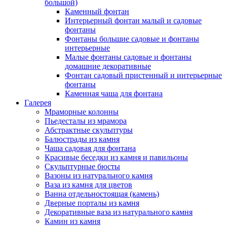
большой)
Каменный фонтан
Интерьерный фонтан малый и садовые
фонтаны
Фонтаны большие садовые и фонтаны
интерьерные
Малые фонтаны садовые и фонтаны
домашние декоративные
Фонтан садовый пристенный и интерьерные
фонтаны
Каменная чаша для фонтана
Галерея
Мраморные колонны
Пьедесталы из мрамора
Абстрактные скульптуры
Балюстрады из камня
Чаша садовая для фонтана
Красивые беседки из камня и павильоны
Скульптурные бюсты
Вазоны из натурального камня
Ваза из камня для цветов
Ванна отдельностоящая (камень)
Дверные порталы из камня
Декоративные ваза из натурального камня
Камин из камня